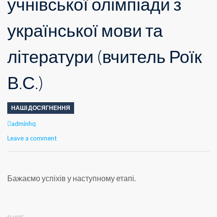
учнівської олімпіади з
української мови та
літератури (вчитель Роїк
В.С.)
НАШІ ДОСЯГНЕННЯ
Author
adminhq
Leave a comment
Бажаємо успіхів у наступному етапі.