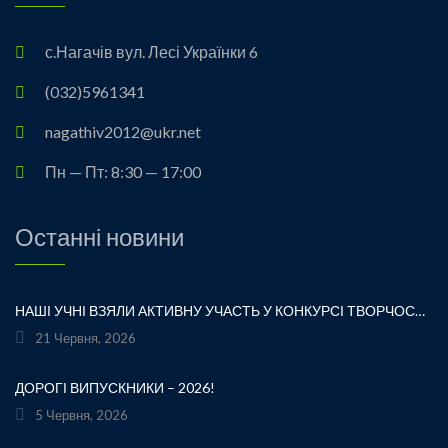
с.Нагачів вул. Лесі Українки 6
(032)5961341
nagathiv2012@ukr.net
Пн — Пт: 8:30 — 17:00
Останні новини
НАШІ УЧНІ ВЗЯЛИ АКТИВНУ УЧАСТЬ У КОНКУРСІ ТВОРЧОСТІ ЛЕСІ УКРАЇНКИ «ХТО ЛЮБИТЬ УКРАЇНСЬКЕ СЛОВО» ТА БУЛИ ВІДЗНАЧЕНІ ПОДЯКАМИ ЗА СВОЮ СТАРАННІСТЬ, ТВОРЧІСТЬ І ЛЮБОВ ДО РІДНОГО СЛОВА.УРОЧИСТЕ ВРУЧЕННЯ НАГОРОД ВІДБУЛОСЯ ПІД ЧАС ФЕСТИВАЛЮ «УКРАЇНКА FEST» НА МАЛЬОВНИЧОМУ БЕРЕЗІ ЯВОРІВСЬКОГО МОРЯ. ЦЕ БУЛА ЧУДОВА НАГОДА ЩЕ РАЗ ДОТОРКНУТИСЯ ДО ТВОРЧОЇ СПАДЩИНИ ВЕЛИКОЇ УКРАЇНСЬКОЇ ПОЕТЕСИ, ВІДЧУТИ СИЛУ УКРАЇНСЬКОГО СЛОВА ТА ГОРДІСТЬ ЗА НАШИХ ТАЛАНОВИТИХ ДІТЕЙ.ВІТАЄМО УЧАСНИКІВ І БАЖАЄМО ЇМ НОВИХ ТВОРЧИХ ЗВЕРШЕНЬ!«НІ! Я ЖИВА! Я БУДУ ВІЧНО ЖИТИ! Я В СЕРЦІ МАЮ ТЕ, ЩО НЕ ВМИРАЄ». — ЛЕСЯ УКРАЇНКА
21 Червня, 2026
ДОРОГІ ВИПУСКНИКИ – 2026!
5 Червня, 2026