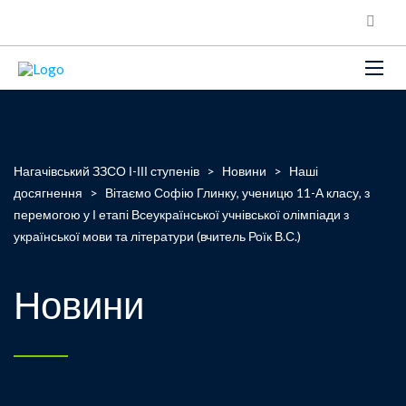
Нагачівський ЗЗСО І-ІІІ ступенів
>
Новини
>
Наші
досягнення
>
Вітаємо Софію Глинку, ученицю 11-А класу, з
перемогою у І етапі Всеукраїнської учнівської олімпіади з
української мови та літератури (вчитель Роїк В.С.)
Новини