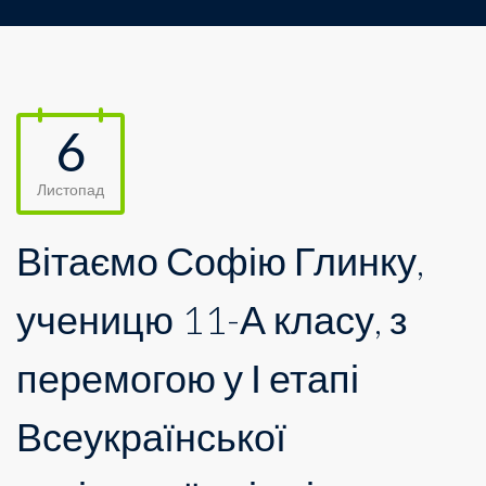
6
Листопад
Вітаємо Софію Глинку,
ученицю 11-А класу, з
перемогою у І етапі
Всеукраїнської