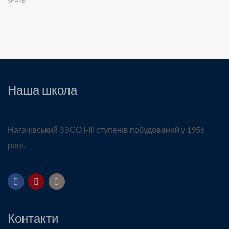
SHARE
Наша школа
Нагачівський ЗЗСО І-ІІІ ступенів побудований у 1956
році.
Контакти