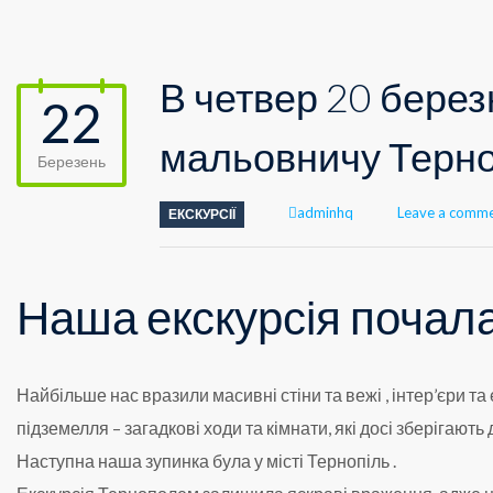
В четвер 20 берез
22
мальовничу Терно
Березень
Author
adminhq
Leave a comm
ЕКСКУРСІЇ
Наша екскурсія почал
Найбільше нас вразили масивні стіни та вежі , інтер’єри та 
підземелля – загадкові ходи та кімнати, які досі зберігають 
Наступна наша зупинка була у місті Тернопіль .