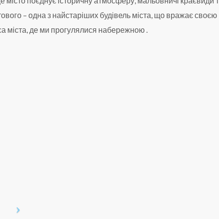
е місто поєднує історичну атмосферу, мальовничі краєвиди 
ового – одна з найстаріших будівель міста, що вражає своєю
са міста, де ми прогулялися набережною .