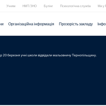
Учням
НМТ/ЗНО
Булінг
Психологічна служба
Ми у 
ни
Організаційна інформація
Прозорість закладу
Інфо
ер 20 березня учні школи відвідали мальовничу Тернопільщину.