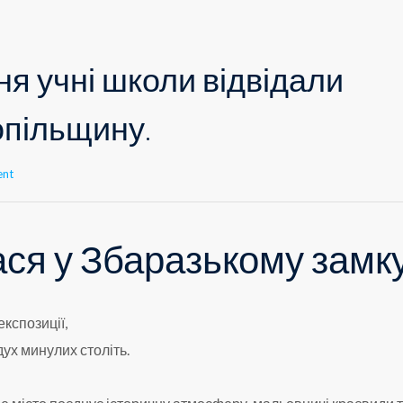
ня учні школи відвідали
пільщину.
ent
ася у Збаразькому замк
експозиції,
дух минулих століть.