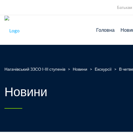
Батькам
Головна
Нови
Нагачівський ЗЗСО І-ІІІ ступенів
>
Новини
>
Екскурсії
>
В четв
Новини