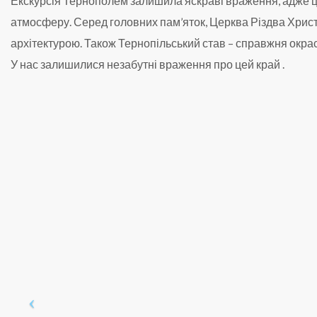
Екскурсія Тернополем залишила яскраві враження, адже ц
атмосферу. Серед головних пам’яток, Церква Різдва Христ
архітектурою. Також Тернопільський став – справжня окра
У нас залишилися незабутні враження про цей край .