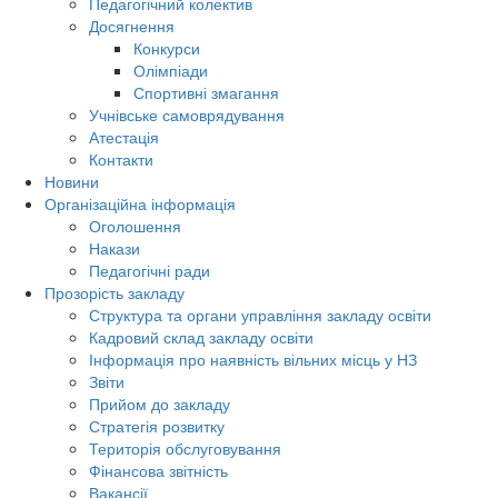
Педагогічний колектив
Досягнення
Конкурси
Олімпіади
Спортивні змагання
Учнівське самоврядування
Атестація
Контакти
Новини
Організаційна інформація
Оголошення
Накази
Педагогічні ради
Прозорість закладу
Структура та органи управління закладу освіти
Кадровий склад закладу освіти
Інформація про наявність вільних місць у НЗ
Звіти
Прийом до закладу
Стратегія розвитку
Територія обслуговування
Фінансова звітність
Вакансії