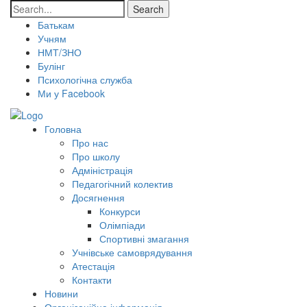
Search
Батькам
Учням
НМТ/ЗНО
Булінг
Психологічна служба
Ми у Facebook
Головна
Про нас
Про школу
Адміністрація
Педагогічний колектив
Досягнення
Конкурси
Олімпіади
Спортивні змагання
Учнівське самоврядування
Атестація
Контакти
Новини