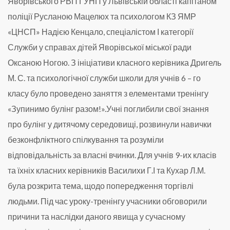
Яворівського РВП ГУНП у Львівській області капітаном
поліції Русланою Мацелюх та психологом КЗ ЯМР
«ЦНСП» Надією Кенцало, спеціалістом І категорії
Служби у справах дітей Яворівської міської ради
Оксаною Ногою. З ініціативи класного керівника Дригель
М. С. та психологічної служби школи для учнів 6 – го
класу було проведено заняття з елементами тренінгу
«Зупинимо булінг разом!».Учні поглибили свої знання
про булінг у дитячому середовищі, розвинули навички
безконфліктного спілкування та розуміли
відповідальність за власні вчинки.
Для учнів 9-их класів
та їхніх класних керівників Василихи Г.І та Кухар Л.М.
була розкрита тема, щодо попередження торгівлі
людьми. Під час уроку-тренінгу учасники обговорили
причини та наслідки даного явища у сучасному