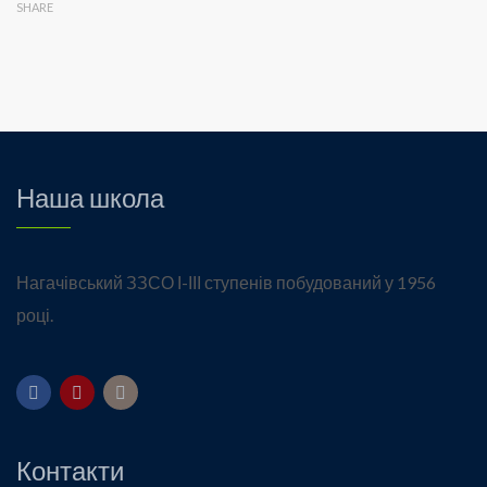
SHARE
Наша школа
Нагачівський ЗЗСО І-ІІІ ступенів побудований у 1956
році.
Контакти