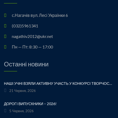
с.Нагачів вул. Лесі Українки 6
(032)5961341
nagathiv2012@ukr.net
Пн — Пт: 8:30 — 17:00
Останні новини
НАШІ УЧНІ ВЗЯЛИ АКТИВНУ УЧАСТЬ У КОНКУРСІ ТВОРЧОСТІ ЛЕСІ УКРАЇНКИ «ХТО ЛЮБИТЬ УКРАЇНСЬКЕ СЛОВО» ТА БУЛИ ВІДЗНАЧЕНІ ПОДЯКАМИ ЗА СВОЮ СТАРАННІСТЬ, ТВОРЧІСТЬ І ЛЮБОВ ДО РІДНОГО СЛОВА.УРОЧИСТЕ ВРУЧЕННЯ НАГОРОД ВІДБУЛОСЯ ПІД ЧАС ФЕСТИВАЛЮ «УКРАЇНКА FEST» НА МАЛЬОВНИЧОМУ БЕРЕЗІ ЯВОРІВСЬКОГО МОРЯ. ЦЕ БУЛА ЧУДОВА НАГОДА ЩЕ РАЗ ДОТОРКНУТИСЯ ДО ТВОРЧОЇ СПАДЩИНИ ВЕЛИКОЇ УКРАЇНСЬКОЇ ПОЕТЕСИ, ВІДЧУТИ СИЛУ УКРАЇНСЬКОГО СЛОВА ТА ГОРДІСТЬ ЗА НАШИХ ТАЛАНОВИТИХ ДІТЕЙ.ВІТАЄМО УЧАСНИКІВ І БАЖАЄМО ЇМ НОВИХ ТВОРЧИХ ЗВЕРШЕНЬ!«НІ! Я ЖИВА! Я БУДУ ВІЧНО ЖИТИ! Я В СЕРЦІ МАЮ ТЕ, ЩО НЕ ВМИРАЄ». — ЛЕСЯ УКРАЇНКА
21 Червня, 2026
ДОРОГІ ВИПУСКНИКИ – 2026!
5 Червня, 2026