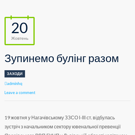
20
Жовтень
Зупинемо булінг разом
ЗАХОДИ
Author
adminhq
Leave a comment
19 жовтня у Нагачівському ЗЗСО І-ІІІ ст. відбулась
зустріч з начальником сектору ювенальної превенції