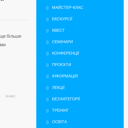
МАЙСТЕР-КЛАС
ЕКСКУРСІЇ
КВЕСТ
 ще більше
СЕМІНАРИ
ими
КОНФЕРЕНЦІЇ
ПРОЄКТИ
ІНФОРМАЦІЯ
ЛЕКЦІЇ
SHARE
БЕЗ КАТЕГОРІЇ
ТРЕНІНГ
ОСВІТА