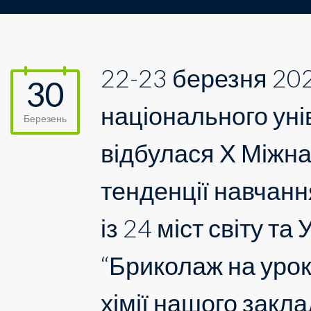
22-23 березня 202
30
національного уні
Березень
відбулася Х Міжн
тенденції навчання
із 24 міст світу та
“Бриколаж на урок
хімії нашого закл