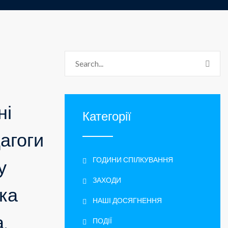
ні
Категорії
дагоги
ГОДИНИ СПІЛКУВАННЯ
у
ЗАХОДИ
ька
НАШІ ДОСЯГНЕННЯ
.
ПОДІЇ