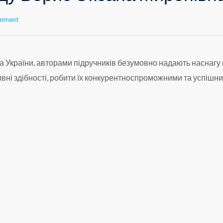
omment
 та України, авторами підручників безумовно надають наснагу
тивні здібності, робити їх конкурентноспроможними та успішн