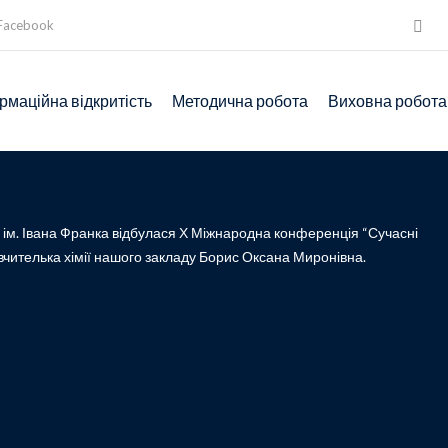
Facebook
рмаційна відкритість
Методична робота
Виховна робота
у ім. Івана Франка відбулася Х Міжнародна конференція “Сучасні
ла вчителька хімії нашого закладу Борис Оксана Миронівна.