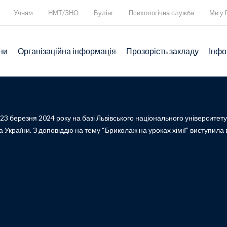
Учням
НМТ/ЗНО
Булінг
Психологічна служба
Ми у 
ни
Організаційна інформація
Прозорість закладу
Інфо
23 березня 2024 року на базі Львівського національного університет
ту та України. З доповіддю на тему “Бриколаж на уроках хімії” виступи