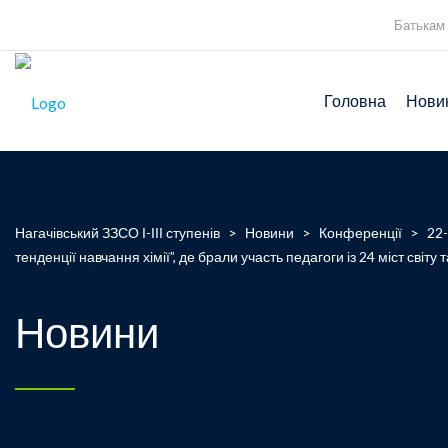
Батькам
Головна
Нови
Нагачівський ЗЗСО І-ІІІ ступенів
>
Новини
>
Конференції
>
22-
тенденції навчання хімії”, де брали участь педагоги із 24 міст сві
Новини