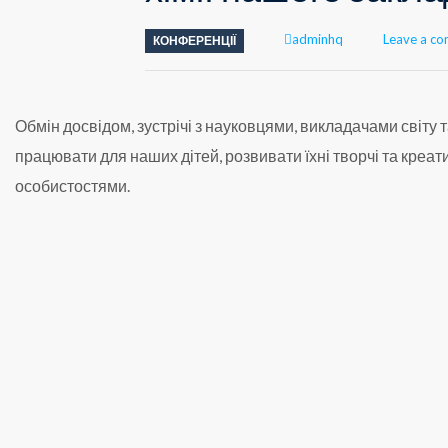
Author
adminhq
Leave a c
КОНФЕРЕНЦІЇ
Обмін досвідом, зустрічі з науковцями, викладачами світу
працювати для наших дітей, розвивати їхні творчі та креа
особистостями.