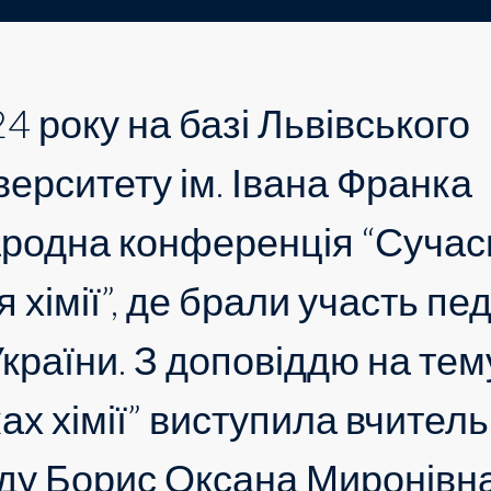
4 року на базі Львівського
верситету ім. Івана Франка
ародна конференція “Сучас
 хімії”, де брали участь пе
 України. З доповіддю на тем
ах хімії” виступила вчител
аду Борис Оксана Миронівна