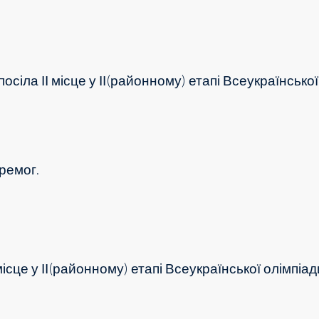
 посіла
ІІ місце у ІІ(районному) етапі Всеукраїнсько
ремог.
 місце у ІІ(районному) етапі Всеукраїнської олімпіад