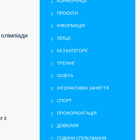
КОНФЕРЕНЦІЇ
ПРОЄКТИ
ІНФОРМАЦІЯ
ї олімпіади
ЛЕКЦІЇ
БЕЗ КАТЕГОРІЇ
ТРЕНІНГ
ОСВІТА
ІНТЕРАКТИВНІ ЗАНЯТТЯ
СПОРТ
ПРОФОРІЄНТАЦІЯ
и з
ДОВКІЛЛЯ
ГОДИНИ СПІЛКУВАННЯ