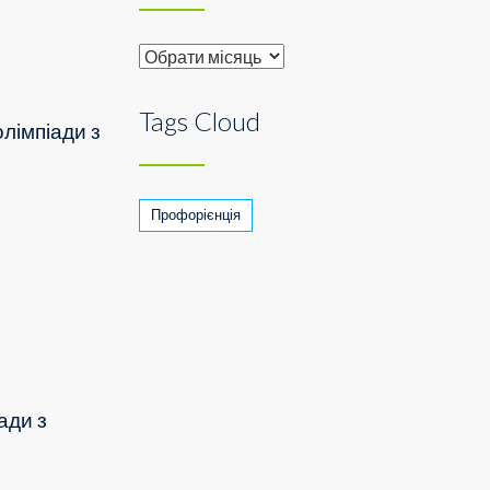
Archive
Tags Cloud
олімпіади з
Профорієнція
ади з