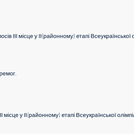
посів
ІІІ місце у ІІ(районному) етапі Всеукраїнської 
ремог.
ІІ місце у ІІ(районному) етапі Всеукраїнської олімпі