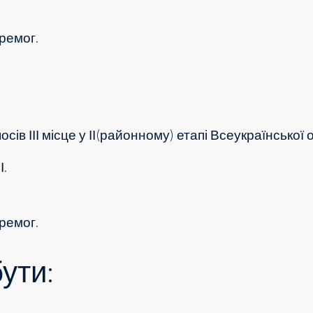
ремог.
осів І
ІІ місце у ІІ(районному) етапі Всеукраїнської 
І.
ремог.