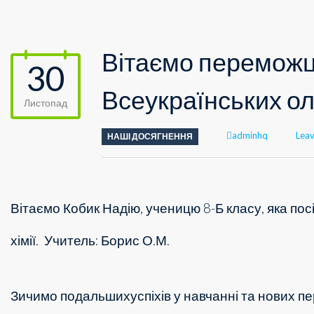
Вітаємо переможці
30
Всеукраїнських ол
Листопад
Author
adminhq
Lea
НАШІ ДОСЯГНЕННЯ
Вітаємо Кобик Надію, ученицю 8-Б класу, яка пос
хімії.
Учитель: Борис О.М.
Зичимо подальшихуспіхів у навчанні та нових пе