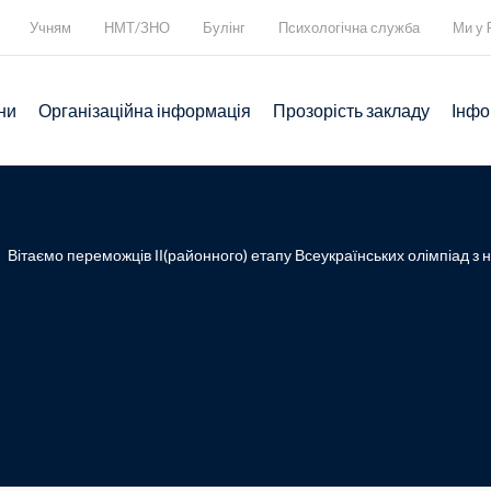
Учням
НМТ/ЗНО
Булінг
Психологічна служба
Ми у 
ни
Організаційна інформація
Прозорість закладу
Інфо
>
Вітаємо переможців ІІ(районного) етапу Всеукраїнських олімпіад з 