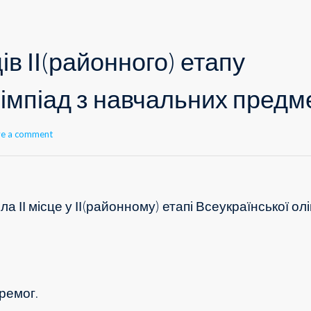
в ІІ(районного) етапу
імпіад з навчальних предме
ve a comment
іла
ІІ місце у ІІ(районному) етапі Всеукраїнської ол
ремог.