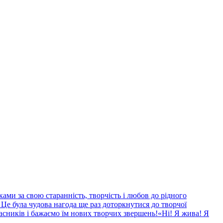
ками за свою старанність, творчість і любов до рідного
 Це була чудова нагода ще раз доторкнутися до творчої
часників і бажаємо їм нових творчих звершень!«Ні! Я жива! Я