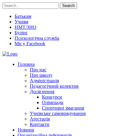
Search
Батькам
Учням
НМТ/ЗНО
Булінг
Психологічна служба
Ми у Facebook
Головна
Про нас
Про школу
Адміністрація
Педагогічний колектив
Досягнення
Конкурси
Олімпіади
Спортивні змагання
Учнівське самоврядування
Атестація
Контакти
Новини
Організаційна інформація