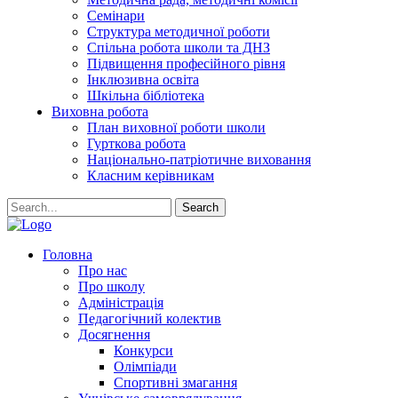
Семінари
Структура методичної роботи
Спільна робота школи та ДНЗ
Підвищення професійного рівня
Інклюзивна освіта
Шкільна бібліотека
Виховна робота
План виховної роботи школи
Гурткова робота
Національно-патріотичне виховання
Класним керівникам
Search
Головна
Про нас
Про школу
Адміністрація
Педагогічний колектив
Досягнення
Конкурси
Олімпіади
Спортивні змагання