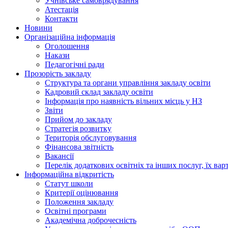
Учнівське самоврядування
Атестація
Контакти
Новини
Організаційна інформація
Оголошення
Накази
Педагогічні ради
Прозорість закладу
Структура та органи управління закладу освіти
Кадровий склад закладу освіти
Інформація про наявність вільних місць у НЗ
Звіти
Прийом до закладу
Стратегія розвитку
Територія обслуговування
Фінансова звітність
Вакансії
Перелік додаткових освітніх та інших послуг, їх вар
Інформаційна відкритість
Статут школи
Критерії оцінювання
Положення закладу
Освітні програми
Академічна доброчесність