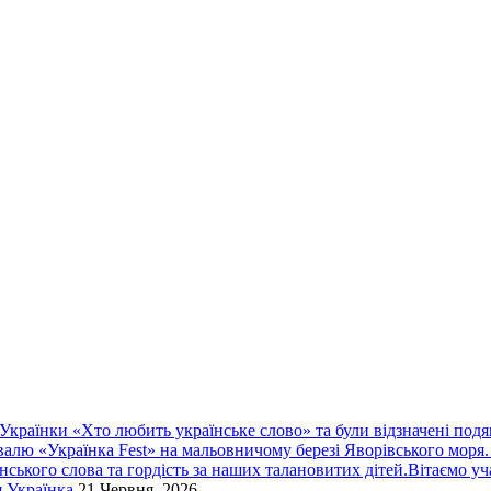
 Українки «Хто любить українське слово» та були відзначені подя
валю «Українка Fest» на мальовничому березі Яворівського моря.
їнського слова та гордість за наших талановитих дітей.Вітаємо у
я Українка
21 Червня, 2026