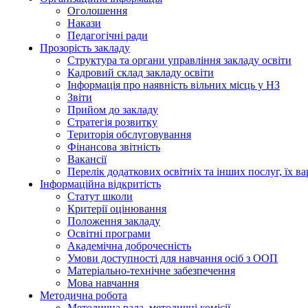
Оголошення
Накази
Педагогічні ради
Прозорість закладу
Структура та органи управління закладу освіти
Кадровий склад закладу освіти
Інформація про наявність вільних місць у НЗ
Звіти
Прийом до закладу
Стратегія розвитку
Територія обслуговування
Фінансова звітність
Вакансії
Перелік додаткових освітніх та інших послуг, їх ва
Інформаційна відкритість
Статут школи
Критерії оцінювання
Положення закладу
Освітні програми
Академічна доброчесність
Умови доступності для навчання осіб з ООП
Матеріально-технічне забезпечення
Мова навчання
Методична робота
Методична рада, методичні комісії