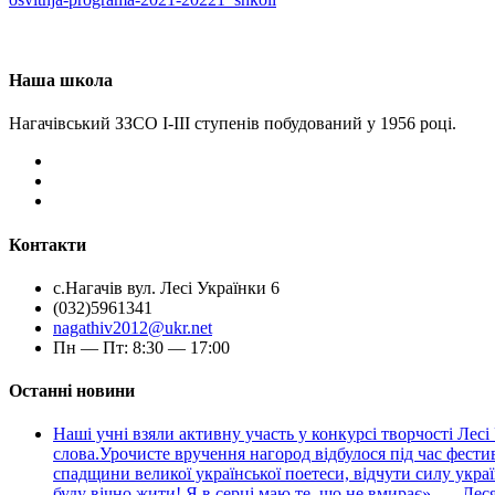
Наша школа
Нагачівський ЗЗСО І-ІІІ ступенів побудований у 1956 році.
Контакти
с.Нагачів вул. Лесі Українки 6
(032)5961341
nagathiv2012@ukr.net
Пн — Пт: 8:30 — 17:00
Останні новини
Наші учні взяли активну участь у конкурсі творчості Лесі
слова.Урочисте вручення нагород відбулося під час фести
спадщини великої української поетеси, відчути силу укра
буду вічно жити! Я в серці маю те, що не вмирає». — Лес