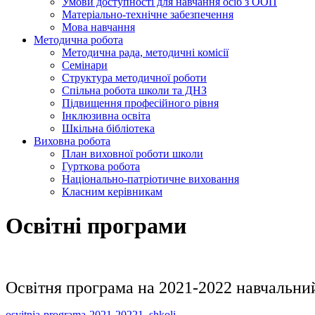
Умови доступності для навчання осіб з ООП
Матеріально-технічне забезпечення
Мова навчання
Методична робота
Методична рада, методичні комісії
Семінари
Структура методичної роботи
Спільна робота школи та ДНЗ
Підвищення професійного рівня
Інклюзивна освіта
Шкільна бібліотека
Виховна робота
План виховної роботи школи
Гурткова робота
Національно-патріотичне виховання
Класним керівникам
Освітні програми
Освітня програма на 2021-2022 навчальн
osvitnja-programa-2021-20221_shkoli