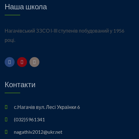
Наша школа
Нагачівський ЗЗСО І-ІІІ ступенів побудований у 1956
році.
Контакти
с.Нагачів вул. Лесі Українки 6
(032)5961341
nagathiv2012@ukr.net