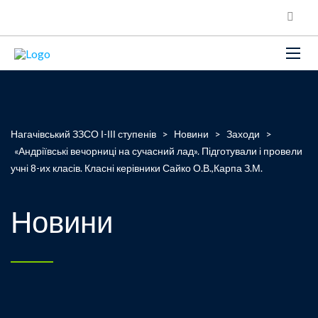
Нагачівський ЗЗСО І-ІІІ ступенів
>
Новини
>
Заходи
>
«Андріївські вечорниці на сучасний лад». Підготували і провели
учні 8-их класів. Класні керівники Сайко О.В.,Карпа З.М.
Новини