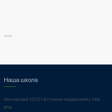
SHARE
Наша школа
Нагачівський ЗЗСО І-ІІІ ступенів побудований у 1956
році.