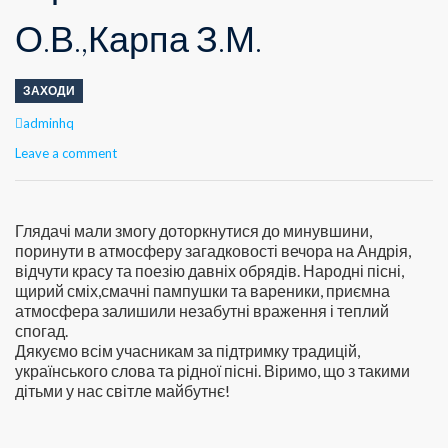
О.В.,Карпа З.М.
ЗАХОДИ
Author
adminhq
Leave a comment
Глядачі мали змогу доторкнутися до минувшини,
поринути в атмосферу загадковості вечора на Андрія,
відчути красу та поезію давніх обрядів. Народні пісні,
щирий сміх,смачні пампушки та вареники, приємна
атмосфера залишили незабутні враження і теплий
спогад.
Дякуємо всім учасникам за підтримку традицій,
українського слова та рідної пісні. Віримо, що з такими
дітьми у нас світле майбутнє!