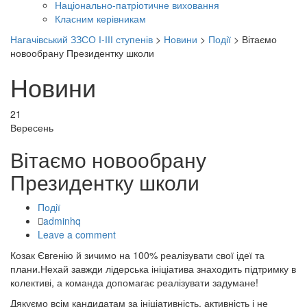
Національно-патріотичне виховання
Класним керівникам
Нагачівський ЗЗСО І-ІІІ ступенів
>
Новини
>
Події
>
Вітаємо
новообрану Президентку школи
Новини
21
Вересень
Вітаємо новообрану
Президентку школи
Події
Author
adminhq
Leave a comment
Козак Євгенію й зичимо на 100% реалізувати свої ідеї та
плани.Нехай завжди лідерська ініціатива знаходить підтримку в
колективі, а команда допомагає реалізувати задумане!
Дякуємо всім кандидатам за ініціативність, активність і не