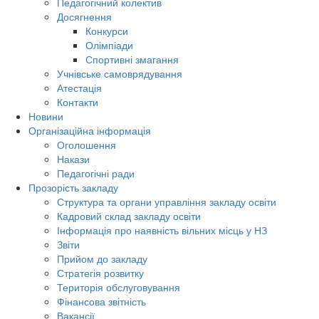
Педагогічний колектив
Досягнення
Конкурси
Олімпіади
Спортивні змагання
Учнівське самоврядування
Атестація
Контакти
Новини
Організаційна інформація
Оголошення
Накази
Педагогічні ради
Прозорість закладу
Структура та органи управління закладу освіти
Кадровий склад закладу освіти
Інформація про наявність вільних місць у НЗ
Звіти
Прийом до закладу
Стратегія розвитку
Територія обслуговування
Фінансова звітність
Вакансії