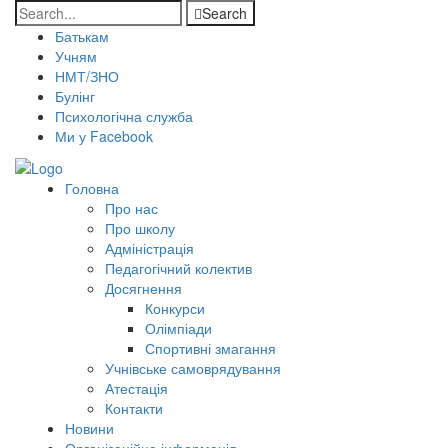
Search
Батькам
Учням
НМТ/ЗНО
Булінг
Психологічна служба
Ми у Facebook
Головна
Про нас
Про школу
Адміністрація
Педагогічний колектив
Досягнення
Конкурси
Олімпіади
Спортивні змагання
Учнівське самоврядування
Атестація
Контакти
Новини