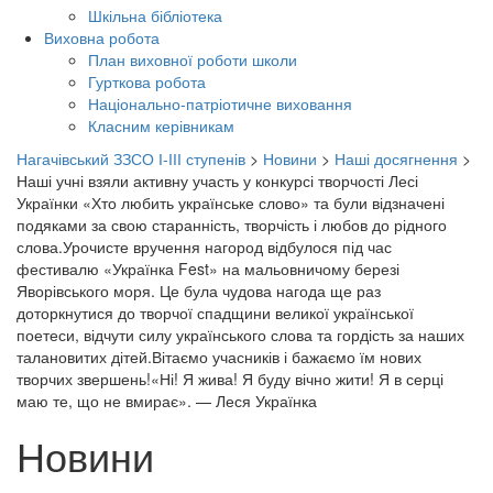
Шкільна бібліотека
Виховна робота
План виховної роботи школи
Гурткова робота
Національно-патріотичне виховання
Класним керівникам
Нагачівський ЗЗСО І-ІІІ ступенів
>
Новини
>
Наші досягнення
>
Наші учні взяли активну участь у конкурсі творчості Лесі
Українки «Хто любить українське слово» та були відзначені
подяками за свою старанність, творчість і любов до рідного
слова.Урочисте вручення нагород відбулося під час
фестивалю «Українка Fest» на мальовничому березі
Яворівського моря. Це була чудова нагода ще раз
доторкнутися до творчої спадщини великої української
поетеси, відчути силу українського слова та гордість за наших
талановитих дітей.Вітаємо учасників і бажаємо їм нових
творчих звершень!«Ні! Я жива! Я буду вічно жити! Я в серці
маю те, що не вмирає». — Леся Українка
Новини