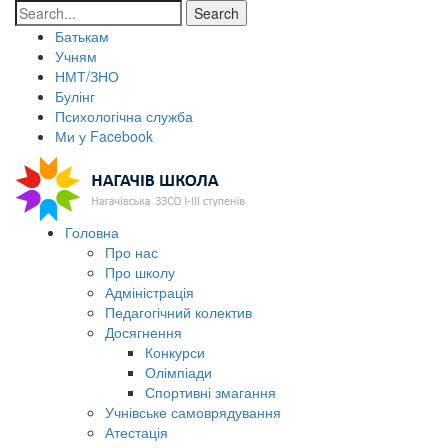
Search
Батькам
Учням
НМТ/ЗНО
Булінг
Психологічна служба
Ми у Facebook
Головна
Про нас
Про школу
Адміністрація
Педагогічний колектив
Досягнення
Конкурси
Олімпіади
Спортивні змагання
Учнівське самоврядування
Атестація