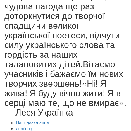
чудова нагода ще раз
доторкнутися до творчої
спадщини великої
української поетеси, відчути
силу українського слова та
гордість за наших
талановитих дітей.Вітаємо
учасників і бажаємо їм нових
творчих звершень!«Ні! Я
жива! Я буду вічно жити! Я в
серці маю те, що не вмирає».
— Леся Українка
Наші досягнення
Author
adminhq