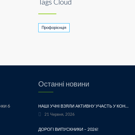
Tags Cloud
Профорієнція
Останні новини
нки 6
НАШІ УЧНІ ВЗЯЛИ АКТИВНУ УЧАСТЬ У КОНКУРСІ ТВОРЧОСТІ ЛЕСІ УКРАЇНКИ «ХТО ЛЮБИТЬ УКРАЇНСЬКЕ СЛОВО» ТА БУЛИ ВІДЗНАЧЕНІ ПОДЯКАМИ ЗА СВОЮ СТАРАННІСТЬ, ТВОРЧІСТЬ І ЛЮБОВ ДО РІДНОГО СЛОВА.УРОЧИСТЕ ВРУЧЕННЯ НАГОРОД ВІДБУЛОСЯ ПІД ЧАС ФЕСТИВАЛЮ «УКРАЇНКА FEST» НА МАЛЬОВНИЧОМУ БЕРЕЗІ ЯВОРІВСЬКОГО МОРЯ. ЦЕ БУЛА ЧУДОВА НАГОДА ЩЕ РАЗ ДОТОРКНУТИСЯ ДО ТВОРЧОЇ СПАДЩИНИ ВЕЛИКОЇ УКРАЇНСЬКОЇ ПОЕТЕСИ, ВІДЧУТИ СИЛУ УКРАЇНСЬКОГО СЛОВА ТА ГОРДІСТЬ ЗА НАШИХ ТАЛАНОВИТИХ ДІТЕЙ.ВІТАЄМО УЧАСНИКІВ І БАЖАЄМО ЇМ НОВИХ ТВОРЧИХ ЗВЕРШЕНЬ!«НІ! Я ЖИВА! Я БУДУ ВІЧНО ЖИТИ! Я В СЕРЦІ МАЮ ТЕ, ЩО НЕ ВМИРАЄ». — ЛЕСЯ УКРАЇНКА
21 Червня, 2026
ДОРОГІ ВИПУСКНИКИ – 2026!