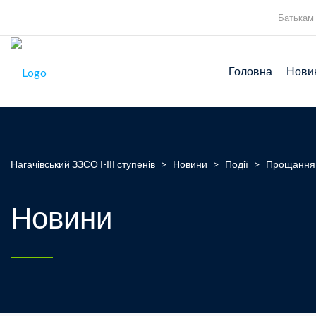
Батькам
Головна
Нови
Нагачівський ЗЗСО І-ІІІ ступенів
>
Новини
>
Події
>
Прощання 
Новини