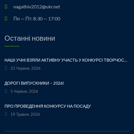
nagathiv2012@ukr.net
Пн — Пт: 8:30 — 17:00
Останні новини
НАШІ УЧНІ ВЗЯЛИ АКТИВНУ УЧАСТЬ У КОНКУРСІ ТВОРЧОСТІ ЛЕСІ УКРАЇНКИ «ХТО ЛЮБИТЬ УКРАЇНСЬКЕ СЛОВО» ТА БУЛИ ВІДЗНАЧЕНІ ПОДЯКАМИ ЗА СВОЮ СТАРАННІСТЬ, ТВОРЧІСТЬ І ЛЮБОВ ДО РІДНОГО СЛОВА.УРОЧИСТЕ ВРУЧЕННЯ НАГОРОД ВІДБУЛОСЯ ПІД ЧАС ФЕСТИВАЛЮ «УКРАЇНКА FEST» НА МАЛЬОВНИЧОМУ БЕРЕЗІ ЯВОРІВСЬКОГО МОРЯ. ЦЕ БУЛА ЧУДОВА НАГОДА ЩЕ РАЗ ДОТОРКНУТИСЯ ДО ТВОРЧОЇ СПАДЩИНИ ВЕЛИКОЇ УКРАЇНСЬКОЇ ПОЕТЕСИ, ВІДЧУТИ СИЛУ УКРАЇНСЬКОГО СЛОВА ТА ГОРДІСТЬ ЗА НАШИХ ТАЛАНОВИТИХ ДІТЕЙ.ВІТАЄМО УЧАСНИКІВ І БАЖАЄМО ЇМ НОВИХ ТВОРЧИХ ЗВЕРШЕНЬ!«НІ! Я ЖИВА! Я БУДУ ВІЧНО ЖИТИ! Я В СЕРЦІ МАЮ ТЕ, ЩО НЕ ВМИРАЄ». — ЛЕСЯ УКРАЇНКА
21 Червня, 2026
ДОРОГІ ВИПУСКНИКИ – 2026!
5 Червня, 2026
ПРО ПРОВЕДЕННЯ КОНКУРСУ НА ПОСАДУ
19 Травня, 2026