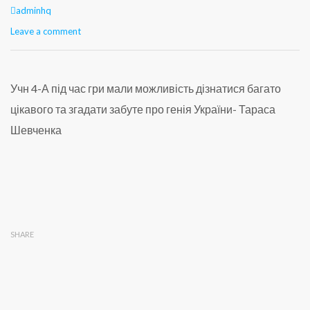
Author
adminhq
Leave a comment
Учн 4-А під час гри мали можливість дізнатися багато
цікавого та згадати забуте про генія України- Тараса
Шевченка
SHARE