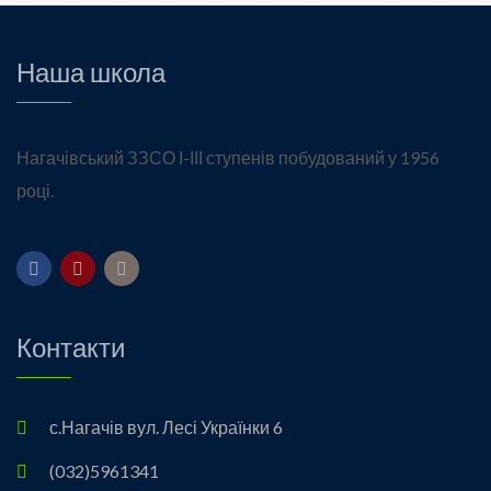
Наша школа
Нагачівський ЗЗСО І-ІІІ ступенів побудований у 1956
році.
Контакти
с.Нагачів вул. Лесі Українки 6
(032)5961341