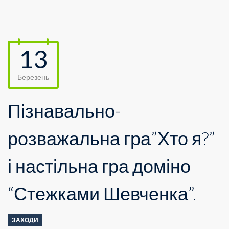
13
Березень
Пізнавально-
розважальна гра”Хто я?”
і настільна гра доміно
“Стежками Шевченка”.
ЗАХОДИ