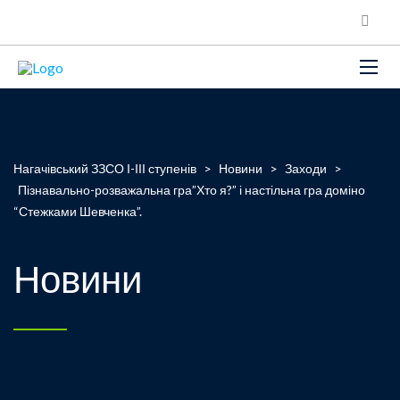
Нагачівський ЗЗСО І-ІІІ ступенів
>
Новини
>
Заходи
>
Пізнавально-розважальна гра”Хто я?” і настільна гра доміно
“Стежками Шевченка”.
Новини