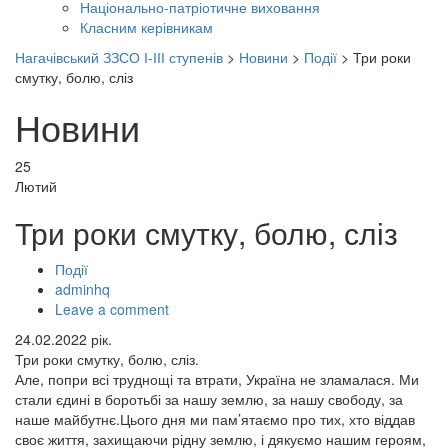
Національно-патріотичне виховання
Класним керівникам
Нагачівський ЗЗСО І-ІІІ ступенів
>
Новини
>
Події
>
Три роки
смутку, болю, сліз
Новини
25
Лютий
Три роки смутку, болю, сліз
Події
Author
adminhq
Leave a comment
24.02.2022 рік.
Три роки смутку, болю, сліз.
Але, попри всі труднощі та втрати, Україна не зламалася. Ми
стали єдині в боротьбі за нашу землю, за нашу свободу, за
наше майбутнє.Цього дня ми пам’ятаємо про тих, хто віддав
своє життя, захищаючи рідну землю, і дякуємо нашим героям,