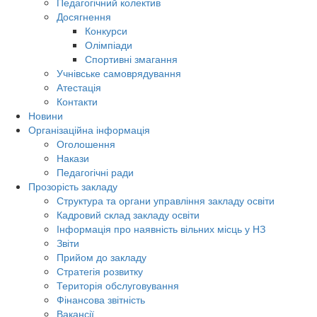
Педагогічний колектив
Досягнення
Конкурси
Олімпіади
Спортивні змагання
Учнівське самоврядування
Атестація
Контакти
Новини
Організаційна інформація
Оголошення
Накази
Педагогічні ради
Прозорість закладу
Структура та органи управління закладу освіти
Кадровий склад закладу освіти
Інформація про наявність вільних місць у НЗ
Звіти
Прийом до закладу
Стратегія розвитку
Територія обслуговування
Фінансова звітність
Вакансії