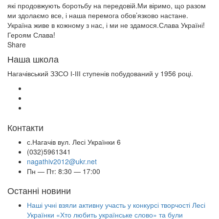
які продовжують боротьбу на передовій.Ми віримо, що разом
ми здолаємо все, і наша перемога обов’язково настане.
Україна живе в кожному з нас, і ми не здамося.Слава Україні!
Героям Слава!
Share
Наша школа
Нагачівський ЗЗСО І-ІІІ ступенів побудований у 1956 році.
Контакти
с.Нагачів вул. Лесі Українки 6
(032)5961341
nagathiv2012@ukr.net
Пн — Пт: 8:30 — 17:00
Останні новини
Наші учні взяли активну участь у конкурсі творчості Лесі
Українки «Хто любить українське слово» та були