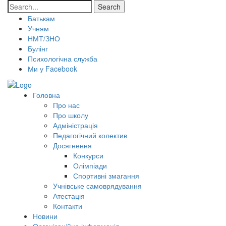
Search
Батькам
Учням
НМТ/ЗНО
Булінг
Психологічна служба
Ми у Facebook
Головна
Про нас
Про школу
Адміністрація
Педагогічний колектив
Досягнення
Конкурси
Олімпіади
Спортивні змагання
Учнівське самоврядування
Атестація
Контакти
Новини