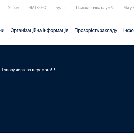
Учням
НМТ/ЗНО
Булінг
Психологічна служба
Ми у 
ни
Організаційна інформація
Прозорість закладу
Інфо
>
І знову чергова перемога!!!