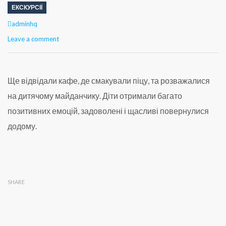
ЕКСКУРСІЇ
Author
adminhq
Leave a comment
Ще відвідали кафе, де смакували піцу, та розважалися
на дитячому майданчику. Діти отримали багато
позитивних емоцій, задоволені і щасливі повернулися
додому.
SHARE