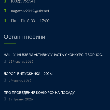
(032)5961341
nagathiv2012@ukr.net
Пн — Пт: 8:30 — 17:00
Останні новини
НАШІ УЧНІ ВЗЯЛИ АКТИВНУ УЧАСТЬ У КОНКУРСІ ТВОРЧОСТІ ЛЕСІ УКРАЇНКИ «ХТО ЛЮБИТЬ УКРАЇНСЬКЕ СЛОВО» ТА БУЛИ ВІДЗНАЧЕНІ ПОДЯКАМИ ЗА СВОЮ СТАРАННІСТЬ, ТВОРЧІСТЬ І ЛЮБОВ ДО РІДНОГО СЛОВА.УРОЧИСТЕ ВРУЧЕННЯ НАГОРОД ВІДБУЛОСЯ ПІД ЧАС ФЕСТИВАЛЮ «УКРАЇНКА FEST» НА МАЛЬОВНИЧОМУ БЕРЕЗІ ЯВОРІВСЬКОГО МОРЯ. ЦЕ БУЛА ЧУДОВА НАГОДА ЩЕ РАЗ ДОТОРКНУТИСЯ ДО ТВОРЧОЇ СПАДЩИНИ ВЕЛИКОЇ УКРАЇНСЬКОЇ ПОЕТЕСИ, ВІДЧУТИ СИЛУ УКРАЇНСЬКОГО СЛОВА ТА ГОРДІСТЬ ЗА НАШИХ ТАЛАНОВИТИХ ДІТЕЙ.ВІТАЄМО УЧАСНИКІВ І БАЖАЄМО ЇМ НОВИХ ТВОРЧИХ ЗВЕРШЕНЬ!«НІ! Я ЖИВА! Я БУДУ ВІЧНО ЖИТИ! Я В СЕРЦІ МАЮ ТЕ, ЩО НЕ ВМИРАЄ». — ЛЕСЯ УКРАЇНКА
21 Червня, 2026
ДОРОГІ ВИПУСКНИКИ – 2026!
5 Червня, 2026
ПРО ПРОВЕДЕННЯ КОНКУРСУ НА ПОСАДУ
19 Травня, 2026