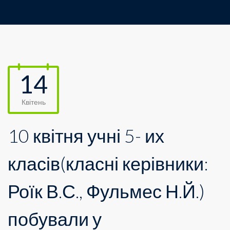
14
Квітень
10 квітня учні 5- их
класів(класні керівники:
Роїк В.С., Фульмес Н.Й.)
побували у