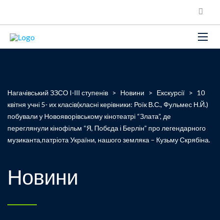
Нагачівський ЗЗСО І-ІІІ ступенів
>
Новини
>
Екскурсії
>
10
квітня учні 5- их класів(класні керівники: Роїк В.С., Фульмес Н.Й.)
побували у Новояворівському кінотеатрі “Злата”, де
переглянули кінофільм “Я, Побєда і Берлін” про легендарного
музиканта,патріота України, нашого земляка – Кузьму Скрябіна.
Новини