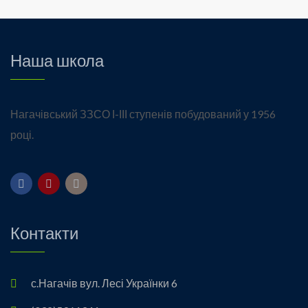
Наша школа
Нагачівський ЗЗСО І-ІІІ ступенів побудований у 1956
році.
Контакти
с.Нагачів вул. Лесі Українки 6