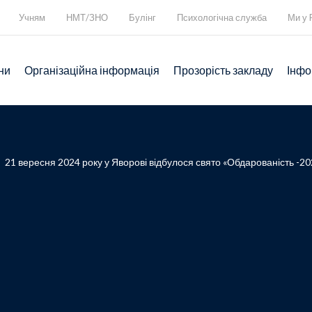
Учням
НМТ/ЗНО
Булінг
Психологічна служба
Ми у 
ни
Організаційна інформація
Прозорість закладу
Інфо
>
21 вересня 2024 року у Яворові відбулося свято «Обдарованість -2