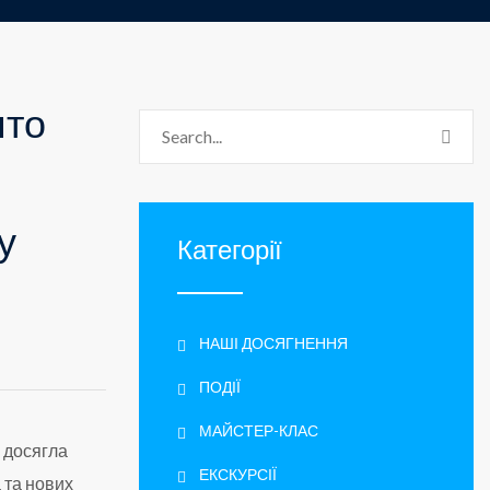
ято
у
Категорії
НАШІ ДОСЯГНЕННЯ
ПОДІЇ
МАЙСТЕР-КЛАС
о досягла
ЕКСКУРСІЇ
 та нових