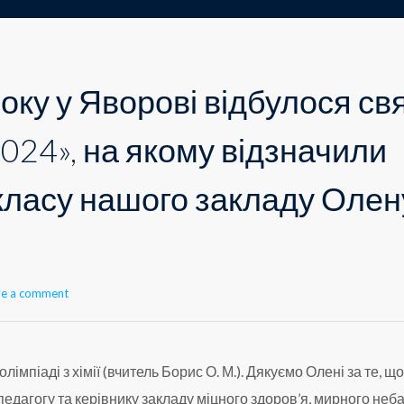
оку у Яворові відбулося св
024», на якому відзначили
класу нашого закладу Олен
ve a comment
мпіаді з хімії (вчитель Борис О. М.). Дякуємо Олені за те, щ
педагогу та керівнику закладу міцного здоров’я, мирного неба