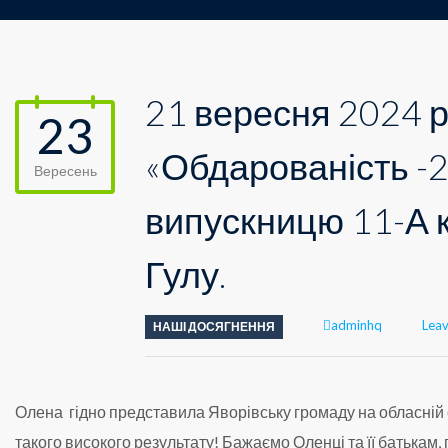
21 вересня 2024 р
23
«Обдарованість -2
Вересень
випускницю 11-А 
Гулу.
Author
adminhq
Lea
НАШІ ДОСЯГНЕННЯ
Олена гідно представила Яворівську громаду на обласній олі
такого високого результату! Бажаємо Оленці та її батькам, 