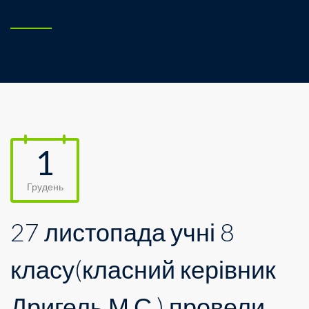
1
Грудень
27 листопада учні 8
класу(класний керівник
Дригель М.С.) провели