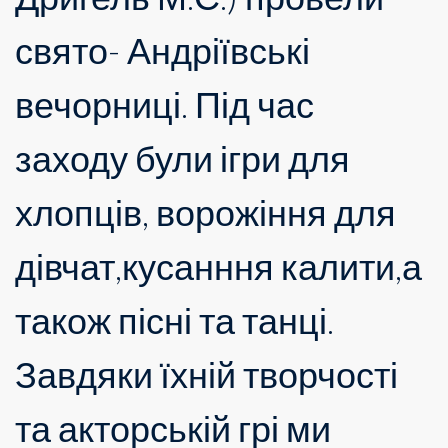
свято- Андріївські
вечорниці. Під час
заходу були ігри для
хлопців, ворожіння для
дівчат,кусанння калити,а
також пісні та танці.
Завдяки їхній творчості
та акторській грі ми