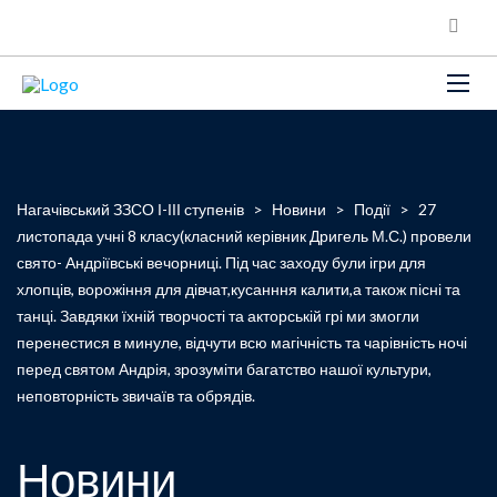
Нагачівський ЗЗСО І-ІІІ ступенів
>
Новини
>
Події
>
27
листопада учні 8 класу(класний керівник Дригель М.С.) провели
свято- Андріївські вечорниці. Під час заходу були ігри для
хлопців, ворожіння для дівчат,кусанння калити,а також пісні та
танці. Завдяки їхній творчості та акторській грі ми змогли
перенестися в минуле, відчути всю магічність та чарівність ночі
перед святом Андрія, зрозуміти багатство нашої культури,
неповторність звичаїв та обрядів.
Новини