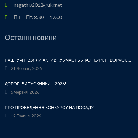
nagathiv2012@ukr.net
Пн — Пт: 8:30 — 17:00
Останні новини
НАШІ УЧНІ ВЗЯЛИ АКТИВНУ УЧАСТЬ У КОНКУРСІ ТВОРЧОСТІ ЛЕСІ УКРАЇНКИ «ХТО ЛЮБИТЬ УКРАЇНСЬКЕ СЛОВО» ТА БУЛИ ВІДЗНАЧЕНІ ПОДЯКАМИ ЗА СВОЮ СТАРАННІСТЬ, ТВОРЧІСТЬ І ЛЮБОВ ДО РІДНОГО СЛОВА.УРОЧИСТЕ ВРУЧЕННЯ НАГОРОД ВІДБУЛОСЯ ПІД ЧАС ФЕСТИВАЛЮ «УКРАЇНКА FEST» НА МАЛЬОВНИЧОМУ БЕРЕЗІ ЯВОРІВСЬКОГО МОРЯ. ЦЕ БУЛА ЧУДОВА НАГОДА ЩЕ РАЗ ДОТОРКНУТИСЯ ДО ТВОРЧОЇ СПАДЩИНИ ВЕЛИКОЇ УКРАЇНСЬКОЇ ПОЕТЕСИ, ВІДЧУТИ СИЛУ УКРАЇНСЬКОГО СЛОВА ТА ГОРДІСТЬ ЗА НАШИХ ТАЛАНОВИТИХ ДІТЕЙ.ВІТАЄМО УЧАСНИКІВ І БАЖАЄМО ЇМ НОВИХ ТВОРЧИХ ЗВЕРШЕНЬ!«НІ! Я ЖИВА! Я БУДУ ВІЧНО ЖИТИ! Я В СЕРЦІ МАЮ ТЕ, ЩО НЕ ВМИРАЄ». — ЛЕСЯ УКРАЇНКА
21 Червня, 2026
ДОРОГІ ВИПУСКНИКИ – 2026!
5 Червня, 2026
ПРО ПРОВЕДЕННЯ КОНКУРСУ НА ПОСАДУ
19 Травня, 2026