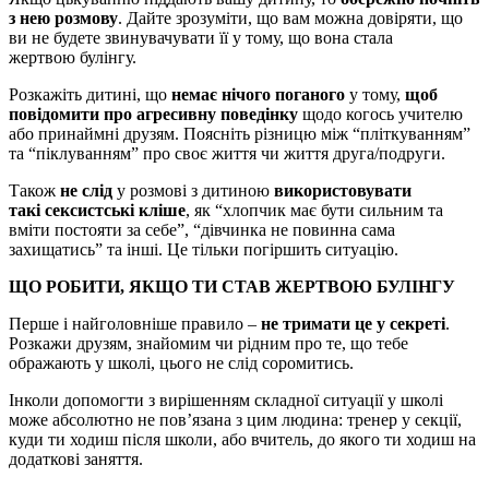
з нею розмову
. Дайте зрозуміти, що вам можна довіряти, що
ви не будете звинувачувати її у тому, що вона стала
жертвою булінгу.
Розкажіть дитині, що
немає нічого поганого
у тому,
щоб
повідомити про агресивну поведінку
щодо когось учителю
або принаймні друзям. Поясніть різницю між “пліткуванням”
та “піклуванням” про своє життя чи життя друга/подруги.
Також
не слід
у розмові з дитиною
використовувати
такі сексистські кліше
, як “хлопчик має бути сильним та
вміти постояти за себе”, “дівчинка не повинна сама
захищатись” та інші. Це тільки погіршить ситуацію.
ЩО РОБИТИ, ЯКЩО ТИ СТАВ ЖЕРТВОЮ БУЛІНГУ
Перше і найголовніше правило –
не тримати це у секреті
.
Розкажи друзям, знайомим чи рідним про те, що тебе
ображають у школі, цього не слід соромитись.
Інколи допомогти з вирішенням складної ситуації у школі
може абсолютно не пов’язана з цим людина: тренер у секції,
куди ти ходиш після школи, або вчитель, до якого ти ходиш на
додаткові заняття.