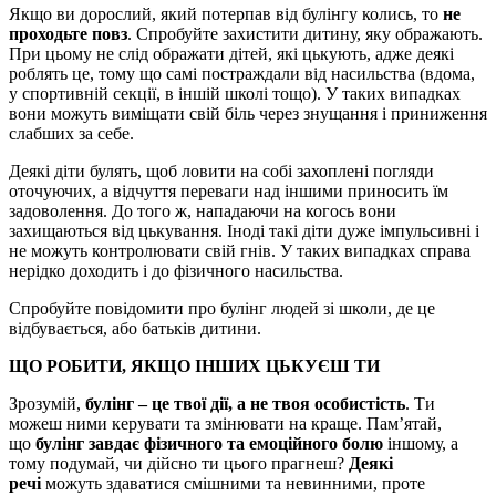
Якщо ви дорослий, який потерпав від булінгу колись, то
не
проходьте повз
. Спробуйте захистити дитину, яку ображають.
При цьому не слід ображати дітей, які цькують, адже деякі
роблять це, тому що самі постраждали від насильства (вдома,
у спортивній секції, в іншій школі тощо). У таких випадках
вони можуть виміщати свій біль через знущання і приниження
слабших за себе.
Деякі діти булять, щоб ловити на собі захоплені погляди
оточуючих, а відчуття переваги над іншими приносить їм
задоволення. До того ж, нападаючи на когось вони
захищаються від цькування. Іноді такі діти дуже імпульсивні і
не можуть контролювати свій гнів. У таких випадках справа
нерідко доходить і до фізичного насильства.
Спробуйте повідомити про булінг людей зі школи, де це
відбувається, або батьків дитини.
ЩО РОБИТИ, ЯКЩО ІНШИХ ЦЬКУЄШ ТИ
Зрозумій,
булінг
– це твої дії, а не твоя особистість
. Ти
можеш ними керувати та змінювати на краще. Пам’ятай,
що
булінг
завдає фізичного та емоційного болю
іншому, а
тому подумай, чи дійсно ти цього прагнеш?
Деякі
речі
можуть здаватися смішними та невинними, проте