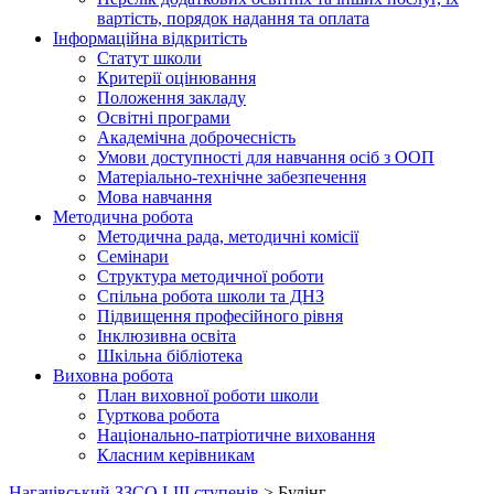
вартість, порядок надання та оплата
Інформаційна відкритість
Статут школи
Критерії оцінювання
Положення закладу
Освітні програми
Академічна доброчесність
Умови доступності для навчання осіб з ООП
Матеріально-технічне забезпечення
Мова навчання
Методична робота
Методична рада, методичні комісії
Семінари
Структура методичної роботи
Спільна робота школи та ДНЗ
Підвищення професійного рівня
Інклюзивна освіта
Шкільна бібліотека
Виховна робота
План виховної роботи школи
Гурткова робота
Національно-патріотичне виховання
Класним керівникам
Нагачівський ЗЗСО І-ІІІ ступенів
>
Булінг