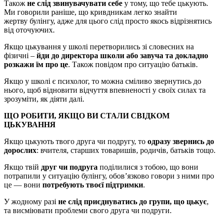
Також
не слід звинувачувати себе
у тому, що тебе цькують.
Ми говорили раніше, що кривдникам легко знайти
жертву булінгу, адже для цього слід просто якось відрізнятись
від оточуючих.
Якщо цькування у школі перетворились зі словесних на
фізичні –
йди до директора школи або завуча та докладно
розкажи їм про це
. Також повідом про ситуацію батьків.
Якщо у школі є психолог, то можна сміливо звернутись до
нього, щоб відновити відчуття впевненості у своїх силах та
зрозуміти, як діяти далі.
ЩО РОБИТИ, ЯКЩО ВИ СТАЛИ СВІДКОМ
ЦЬКУВАННЯ
Якщо цькують твого друга чи подругу, то
одразу звернись до
дорослих
: вчителя, старших товаришів, родичів, батьків тощо.
Якщо твій
друг чи подруга
поділилися з тобою, що вони
потрапили у ситуацію булінгу, обов’язково говори з ними про
це — вони
потребують твоєї підтримки
.
У жодному разі
не слід приєднуватись до групи, що цькує
,
та висміювати проблеми свого друга чи подруги.