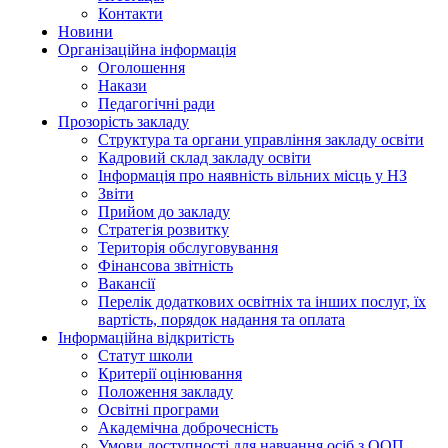
Контакти
Новини
Організаційна інформація
Оголошення
Накази
Педагогічні ради
Прозорість закладу
Структура та органи управління закладу освіти
Кадровий склад закладу освіти
Інформація про наявність вільних місць у НЗ
Звіти
Прийом до закладу
Стратегія розвитку
Територія обслуговування
Фінансова звітність
Вакансії
Перелік додаткових освітніх та інших послуг, їх
вартість, порядок надання та оплата
Інформаційна відкритість
Статут школи
Критерії оцінювання
Положення закладу
Освітні програми
Академічна доброчесність
Умови доступності для навчання осіб з ООП