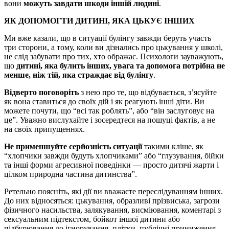
вони
можуть завдати шкоди іншій людині
.
ЯК ДОПОМОГТИ ДИТИНІ, ЯКА ЦЬКУЄ ІНШИХ
Ми вже казали, що в ситуації булінгу завжди беруть участь
три сторони, а тому, коли ви дізнались про цькування у школі,
не слід забувати про тих, хто ображає. Психологи зауважують,
що
дитині, яка булить інших, увага та допомога потрібна не
менше, ніж тій, яка страждає від булінгу
.
Відверто поговоріть
з нею про те, що відбувається, з’ясуйте
як вона ставиться до своїх дій і як реагують інші діти. Ви
можете почути, що “всі так роблять”, або “він заслуговує на
це”. Уважно вислухайте і зосередтеся на пошуці фактів, а не
на своїх припущеннях.
Не применшуйте серйозність ситуації
такими кліше, як
“хлопчики завжди будуть хлопчиками” або “глузування, бійки
та інші форми агресивної поведінки — просто дитячі жарти і
цілком природна частина дитинства”.
Ретельно поясніть, які дії ви вважаєте переслідуванням інших.
До них відносяться: цькування, образливі прізвиська, загрози
фізичного насильства, залякування, висміювання, коментарі з
сексуальним підтекстом, бойкот іншої дитини або
підбурювання до ігнорування, плітки, публічні приниження,