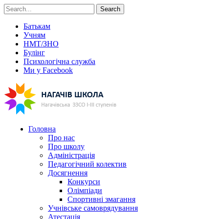
Search
Батькам
Учням
НМТ/ЗНО
Булінг
Психологічна служба
Ми у Facebook
Головна
Про нас
Про школу
Адміністрація
Педагогічний колектив
Досягнення
Конкурси
Олімпіади
Спортивні змагання
Учнівське самоврядування
Атестація