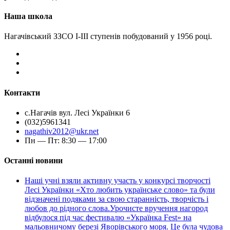
Наша школа
Нагачівський ЗЗСО І-ІІІ ступенів побудований у 1956 році.
Контакти
с.Нагачів вул. Лесі Українки 6
(032)5961341
nagathiv2012@ukr.net
Пн — Пт: 8:30 — 17:00
Останні новини
Наші учні взяли активну участь у конкурсі творчості
Лесі Українки «Хто любить українське слово» та були
відзначені подяками за свою старанність, творчість і
любов до рідного слова.Урочисте вручення нагород
відбулося під час фестивалю «Українка Fest» на
мальовничому березі Яворівського моря. Це була чудова