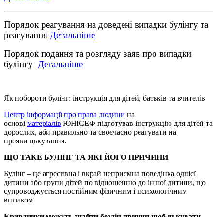
Порядок реагування на доведені випадки булінгу та
реагування
Детальніше
Порядок подання та розгляду заяв про випадки
булінгу
Детальніше
Як побороти булінг: інструкція для дітей, батьків та вчителів
Центр інформації про права людини
на
основі
матеріалів
ЮНІСЕФ підготував інструкцію для дітей та
дорослих, аби правильно та своєчасно реагувати на
прояви цькування.
ЩО ТАКЕ БУЛІНГ ТА ЯКІ ЙОГО ПРИЧИНИ
Булінг – це агресивна і вкрай неприємна поведінка однієї
дитини або групи дітей по відношенню до іншої дитини, що
супроводжується постійним фізичним і психологічним
впливом.
Кривдники можуть знайти безліч причин щоб цькувати