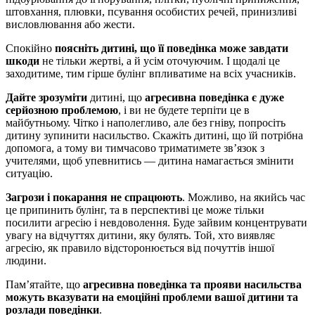
штовхання, плювки, псування особистих речей, принизливі
висловлювання або жести.
Спокійно
поясніть дитині, що її поведінка може завдати
шкоди
не тільки жертві, а й усім оточуючим. І щодалі це
заходитиме, тим гірше булінг впливатиме на всіх учасників.
Дайте зрозуміти
дитині, що
агресивна поведінка є дуже
серйозною проблемою
, і ви не будете терпіти це в
майбутньому. Чітко і наполегливо, але без гніву, попросіть
дитину зупинити насильство. Скажіть дитині, що їй потрібна
допомога, а тому ви тимчасово триматимете зв’язок з
учителями, щоб упевнитись — дитина намагається змінити
ситуацію.
Загрози і покарання не спрацюють
. Можливо, на якийсь час
це припинить булінг, та в перспективі це може тільки
посилити агресію і невдоволення. Буде зайвим концентрувати
увагу на відчуттях дитини, яку булять. Той, хто виявляє
агресію, як правило відсторонюється від почуттів іншої
людини.
Пам’ятайте, що
агресивна поведінка та прояви насильства
можуть вказувати на емоційні проблеми вашої дитини та
розлади поведінки
.