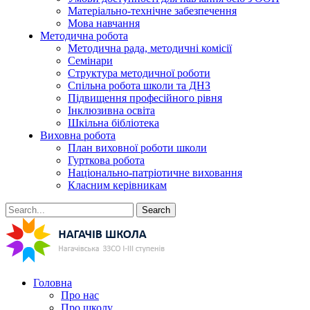
Матеріально-технічне забезпечення
Мова навчання
Методична робота
Методична рада, методичні комісії
Семінари
Структура методичної роботи
Спільна робота школи та ДНЗ
Підвищення професійного рівня
Інклюзивна освіта
Шкільна бібліотека
Виховна робота
План виховної роботи школи
Гурткова робота
Національно-патріотичне виховання
Класним керівникам
Search
Головна
Про нас
Про школу