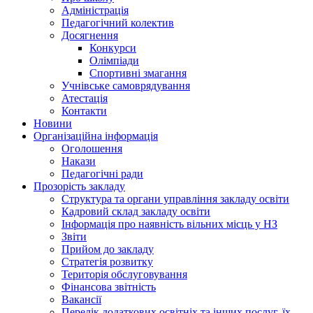
Адміністрація
Педагогічний колектив
Досягнення
Конкурси
Олімпіади
Спортивні змагання
Учнівське самоврядування
Атестація
Контакти
Новини
Організаційна інформація
Оголошення
Накази
Педагогічні ради
Прозорість закладу
Структура та органи управління закладу освіти
Кадровий склад закладу освіти
Інформація про наявність вільних місць у НЗ
Звіти
Прийом до закладу
Стратегія розвитку
Територія обслуговування
Фінансова звітність
Вакансії
Перелік додаткових освітніх та інших послуг, їх