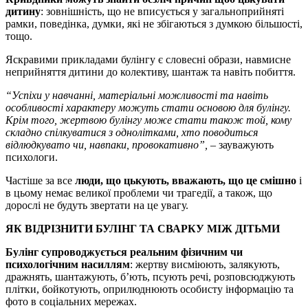
дитину
: зовнішність, що не вписується у загальноприйняті
рамки, поведінка, думки, які не збігаються з думкою більшості,
тощо.
Яскравими прикладами булінгу є словесні образи, навмисне
неприйняття дитини до колективу, шантаж та навіть побиття.
“Успіхи у навчанні, матеріальні можливості та навіть
особливості характеру можуть стати основою для булінгу.
Крім того, жертвою булінгу може стати також той, кому
складно спілкуватися з однолітками, хто поводиться
відлюдкувато чи, навпаки, провокативно”,
– зауважують
психологи.
Частіше за все
люди, що цькують, вважають, що це смішно
і
в цьому немає великої проблеми чи трагедії, а також, що
дорослі не будуть звертати на це увагу.
ЯК ВІДРІЗНИТИ БУЛІНГ ТА СВАРКУ МІЖ ДІТЬМИ
Булінг
супроводжується реальним фізичним чи
психологічним насиллям
: жертву висміюють, залякують,
дражнять, шантажують, б’ють, псують речі, розповсюджують
плітки, бойкотують, оприлюднюють особисту інформацію та
фото в соціальних мережах.