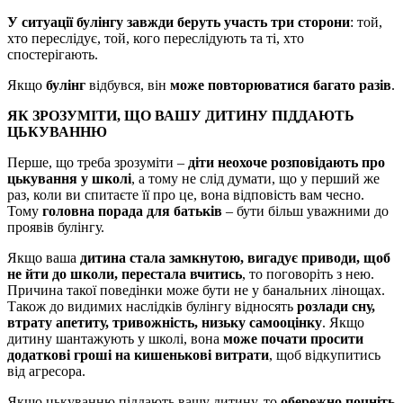
У ситуації булінгу завжди беруть участь три сторони
: той,
хто переслідує, той, кого переслідують та ті, хто
спостерігають.
Якщо
булінг
відбувся, він
може повторюватися багато разів
.
ЯК ЗРОЗУМІТИ, ЩО ВАШУ ДИТИНУ ПІДДАЮТЬ
ЦЬКУВАННЮ
Перше, що треба зрозуміти –
діти неохоче розповідають про
цькування у школі
, а тому не слід думати, що у перший же
раз, коли ви спитаєте її про це, вона відповість вам чесно.
Тому
головна порада для батьків
– бути більш уважними до
проявів булінгу.
Якщо ваша
дитина стала замкнутою, вигадує приводи, щоб
не йти до школи, перестала вчитись
, то поговоріть з нею.
Причина такої поведінки може бути не у банальних лінощах.
Також до видимих наслідків булінгу відносять
розлади сну,
втрату апетиту, тривожність, низьку самооцінку
. Якщо
дитину шантажують у школі, вона
може почати просити
додаткові гроші на кишенькові витрати
, щоб відкупитись
від агресора.
Якщо цькуванню піддають вашу дитину, то
обережно почніть