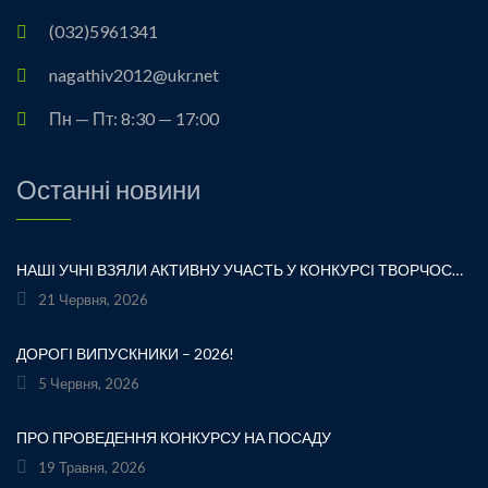
(032)5961341
nagathiv2012@ukr.net
Пн — Пт: 8:30 — 17:00
Останні новини
НАШІ УЧНІ ВЗЯЛИ АКТИВНУ УЧАСТЬ У КОНКУРСІ ТВОРЧОСТІ ЛЕСІ УКРАЇНКИ «ХТО ЛЮБИТЬ УКРАЇНСЬКЕ СЛОВО» ТА БУЛИ ВІДЗНАЧЕНІ ПОДЯКАМИ ЗА СВОЮ СТАРАННІСТЬ, ТВОРЧІСТЬ І ЛЮБОВ ДО РІДНОГО СЛОВА.УРОЧИСТЕ ВРУЧЕННЯ НАГОРОД ВІДБУЛОСЯ ПІД ЧАС ФЕСТИВАЛЮ «УКРАЇНКА FEST» НА МАЛЬОВНИЧОМУ БЕРЕЗІ ЯВОРІВСЬКОГО МОРЯ. ЦЕ БУЛА ЧУДОВА НАГОДА ЩЕ РАЗ ДОТОРКНУТИСЯ ДО ТВОРЧОЇ СПАДЩИНИ ВЕЛИКОЇ УКРАЇНСЬКОЇ ПОЕТЕСИ, ВІДЧУТИ СИЛУ УКРАЇНСЬКОГО СЛОВА ТА ГОРДІСТЬ ЗА НАШИХ ТАЛАНОВИТИХ ДІТЕЙ.ВІТАЄМО УЧАСНИКІВ І БАЖАЄМО ЇМ НОВИХ ТВОРЧИХ ЗВЕРШЕНЬ!«НІ! Я ЖИВА! Я БУДУ ВІЧНО ЖИТИ! Я В СЕРЦІ МАЮ ТЕ, ЩО НЕ ВМИРАЄ». — ЛЕСЯ УКРАЇНКА
21 Червня, 2026
ДОРОГІ ВИПУСКНИКИ – 2026!
5 Червня, 2026
ПРО ПРОВЕДЕННЯ КОНКУРСУ НА ПОСАДУ
19 Травня, 2026