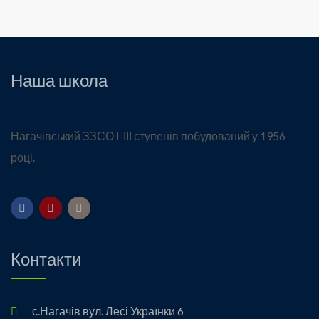
Наша школа
Нагачівський ЗЗСО І-ІІІ ступенів побудований у 1956
році.
Контакти
с.Нагачів вул. Лесі Українки 6