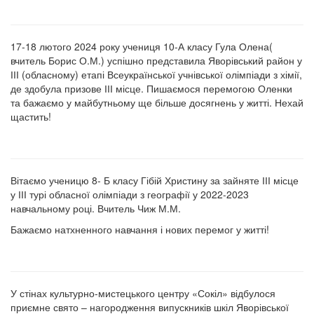
17-18 лютого 2024 року учениця 10-А класу Гула Олена(
вчитель Борис О.М.) успішно представила Яворівський район у
ІІІ (обласному) етапі Всеукраїнської учнівської олімпіади з хімії,
де здобула призове ІІІ місце. Пишаємося перемогою Оленки
та бажаємо у майбутньому ще більше досягнень у житті. Нехай
щастить!
Вітаємо ученицю 8- Б класу Гібій Христину за зайняте ІІІ місце
у ІІІ турі обласної олімпіади з географії у 2022-2023
навчальному році. Вчитель Чиж М.М.
Бажаємо натхненного навчання і нових перемог у житті!
У стінах культурно-мистецького центру «Сокіл» відбулося
приємне свято – нагородження випускників шкіл Яворівської