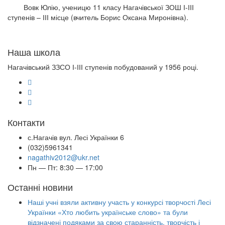
Вовк Юлію, ученицю 11 класу Нагачівської ЗОШ І-ІІІ
ступенів – ІІІ місце (вчитель Борис Оксана Миронівна).
Наша школа
Нагачівський ЗЗСО І-ІІІ ступенів побудований у 1956 році.
Контакти
с.Нагачів вул. Лесі Українки 6
(032)5961341
nagathiv2012@ukr.net
Пн — Пт: 8:30 — 17:00
Останні новини
Наші учні взяли активну участь у конкурсі творчості Лесі
Українки «Хто любить українське слово» та були
відзначені подяками за свою старанність, творчість і