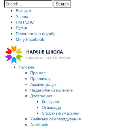
Search
Батькам
Учням
НМТ/ЗНО
Булінг
Психологічна служба
Ми у Facebook
Головна
Про нас
Про школу
Адміністрація
Педагогічний колектив
Досягнення
Конкурси
Олімпіади
Спортивні змагання
Учнівське самоврядування
Атестація