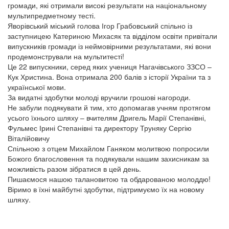
громади, які отримали високі результати на національному
мультипредметному тесті.
Яворівський міський голова Ігор Грабовський спільно із
заступницею Катериною Михасяк та відділом освіти привітали
випускників громади із неймовірними результатами, які вони
продемонстрували на мультитесті!
Це 22 випускники, серед яких учениця Нагачівського ЗЗСО –
Кук Христина. Вона отримала 200 балів з історії України та з
української мови.
За видатні здобутки молоді вручили грошові нагороди.
Не забули подякувати й тим, хто допомагав учням протягом
усього їхнього шляху – вчителям Дригель Марії Степанівні,
Фульмес Ірині Степанівні та директору Труняку Сергію
Віталійовичу
Спільною з отцем Михайлом Ганяком молитвою попросили
Божого благословення та подякували нашим захисникам за
можливість разом зібратися в цей день.
Пишаємося нашою талановитою та обдарованою молоддю!
Віримо в їхні майбутні здобутки, підтримуємо їх на новому
шляху.