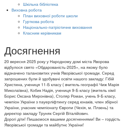
Шкільна бібліотека
Виховна робота
План виховної роботи школи
Гурткова робота
Національно-патріотичне виховання
Класним керівникам
Досягнення
20 вересня 2025 року у Народному домі міста Яворова
відбулося свято «Обдарованість-2025», на якому було
відзначено талановитих учнів Яворівської громади. Серед
запрошених були й здобувачі освіти нашого закладу: Гібій
Христина, учениця 11-Б класу ( вчитель географії Чиж Марія
Миколаївна), Кобик Надія, учениця 9-Б класу (вчитель хімії
Борис Оксана Миронівна), Столяр Роман, учень 9-Б класу,
чемпіон України з пауерліфтингу серед юнаків, член збірної
України, учасник чемпіонату Європи (Чехія, м. Плзень) та
директор закладу Труняк Сергій Віталійович.
Дорогі діти! Пишаємося вашими досягненнями! Ви – гордість
Яворівської громади та майбутнє України!