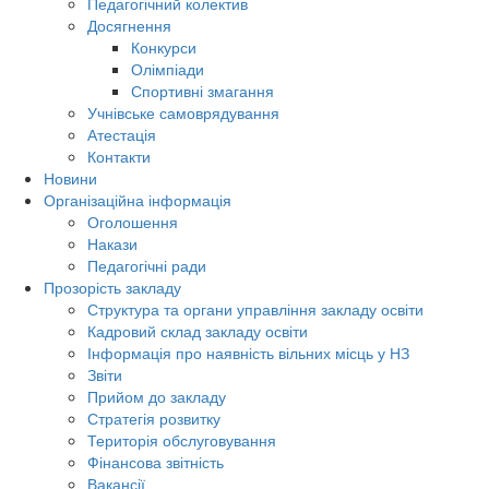
Педагогічний колектив
Досягнення
Конкурси
Олімпіади
Спортивні змагання
Учнівське самоврядування
Атестація
Контакти
Новини
Організаційна інформація
Оголошення
Накази
Педагогічні ради
Прозорість закладу
Структура та органи управління закладу освіти
Кадровий склад закладу освіти
Інформація про наявність вільних місць у НЗ
Звіти
Прийом до закладу
Стратегія розвитку
Територія обслуговування
Фінансова звітність
Вакансії