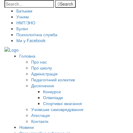
Search
Батькам
Учням
НМТ/ЗНО
Булінг
Психологічна служба
Ми у Facebook
Головна
Про нас
Про школу
Адміністрація
Педагогічний колектив
Досягнення
Конкурси
Олімпіади
Спортивні змагання
Учнівське самоврядування
Атестація
Контакти
Новини