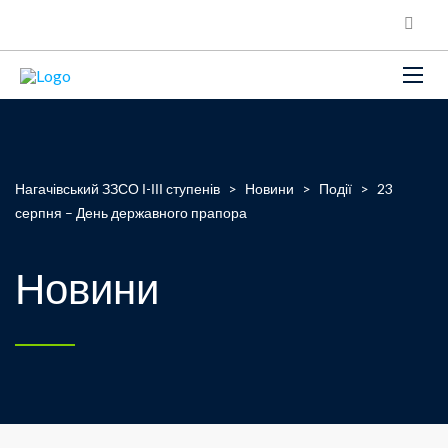
Нагачівський ЗЗСО І-ІІІ ступенів
>
Новини
>
Події
>
23
серпня – День державного прапора
Новини