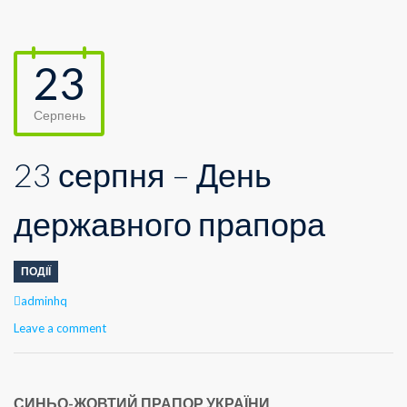
23
Серпень
23 серпня – День
державного прапора
ПОДІЇ
Author
adminhq
Leave a comment
СИНЬО-ЖОВТИЙ ПРАПОР УКРАЇНИ