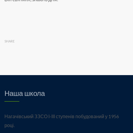
SHARE
Наша школа
Нагачівський ЗЗСО І-ІІІ ступенів побудований у 1956
році.