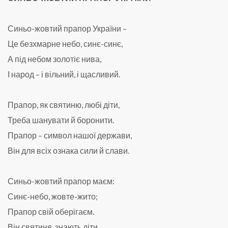
Синьо-жовтий прапор України –
Це безхмарне небо, синє-синє,
А під небом золотіє нива,
І народ – і вільний, і щасливий.
Прапор, як святиню, любі діти,
Треба шанувати й боронити.
Прапор – символ нашої держави,
Він для всіх ознака сили й слави.
Синьо-жовтий прапор маєм:
Синє-небо, жовте-жито;
Прапор свій оберігаєм.
Він святиня, знають діти.