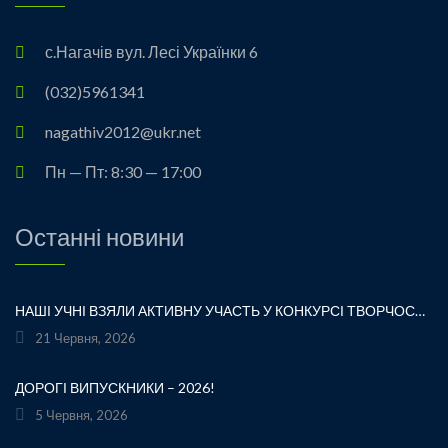
с.Нагачів вул. Лесі Українки 6
(032)5961341
nagathiv2012@ukr.net
Пн — Пт: 8:30 — 17:00
Останні новини
НАШІ УЧНІ ВЗЯЛИ АКТИВНУ УЧАСТЬ У КОНКУРСІ ТВОРЧОСТІ ЛЕСІ УКРАЇНКИ «ХТО ЛЮБИТЬ УКРАЇНСЬКЕ СЛОВО» ТА БУЛИ ВІДЗНАЧЕНІ ПОДЯКАМИ ЗА СВОЮ СТАРАННІСТЬ, ТВОРЧІСТЬ І ЛЮБОВ ДО РІДНОГО СЛОВА.УРОЧИСТЕ ВРУЧЕННЯ НАГОРОД ВІДБУЛОСЯ ПІД ЧАС ФЕСТИВАЛЮ «УКРАЇНКА FEST» НА МАЛЬОВНИЧОМУ БЕРЕЗІ ЯВОРІВСЬКОГО МОРЯ. ЦЕ БУЛА ЧУДОВА НАГОДА ЩЕ РАЗ ДОТОРКНУТИСЯ ДО ТВОРЧОЇ СПАДЩИНИ ВЕЛИКОЇ УКРАЇНСЬКОЇ ПОЕТЕСИ, ВІДЧУТИ СИЛУ УКРАЇНСЬКОГО СЛОВА ТА ГОРДІСТЬ ЗА НАШИХ ТАЛАНОВИТИХ ДІТЕЙ.ВІТАЄМО УЧАСНИКІВ І БАЖАЄМО ЇМ НОВИХ ТВОРЧИХ ЗВЕРШЕНЬ!«НІ! Я ЖИВА! Я БУДУ ВІЧНО ЖИТИ! Я В СЕРЦІ МАЮ ТЕ, ЩО НЕ ВМИРАЄ». — ЛЕСЯ УКРАЇНКА
21 Червня, 2026
ДОРОГІ ВИПУСКНИКИ – 2026!
5 Червня, 2026