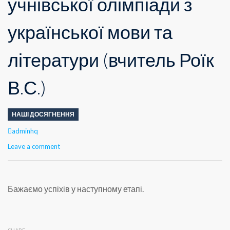
учнівської олімпіади з
української мови та
літератури (вчитель Роїк
В.С.)
НАШІ ДОСЯГНЕННЯ
Author
adminhq
Leave a comment
Бажаємо успіхів у наступному етапі.