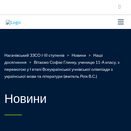
Нагачівський ЗЗСО І-ІІІ ступенів
>
Новини
>
Наші
досягнення
>
Вітаємо Софію Глинку, ученицю 11-А класу, з
перемогою у І етапі Всеукраїнської учнівської олімпіади з
української мови та літератури (вчитель Роїк В.С.)
Новини