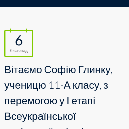
6
Листопад
Вітаємо Софію Глинку,
ученицю 11-А класу, з
перемогою у І етапі
Всеукраїнської