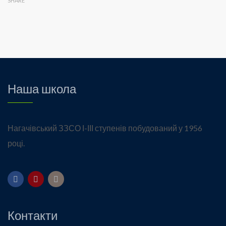
SHARE
Наша школа
Нагачівський ЗЗСО І-ІІІ ступенів побудований у 1956
році.
Контакти