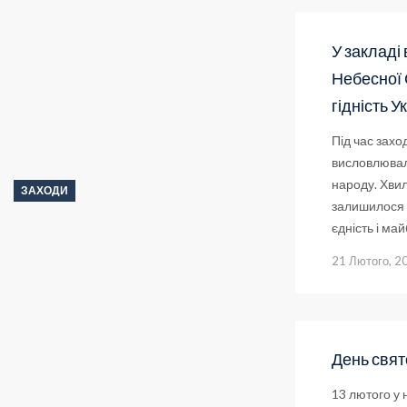
У закладі
Небесної 
гідність У
Під час захо
висловлювали
народу. Хвил
ЗАХОДИ
залишилося у
єдність і ма
21 Лютого, 2
День свят
13 лютого у