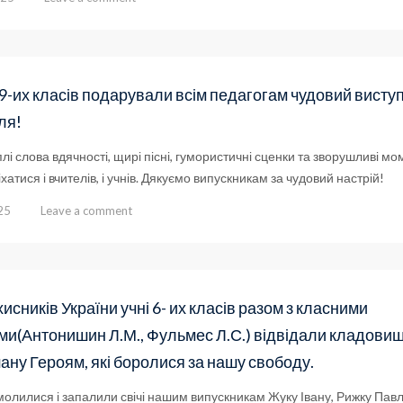
а 9-их класів подарували всім педагогам чудовий висту
ля!
плі слова вдячності, щирі пісні, гумористичні сценки та зворушливі мом
хатися і вчителів, і учнів. Дякуємо випускникам за чудовий настрій!
25
Leave a comment
исників України учні 6- их класів разом з класними
ми(Антонишин Л.М., Фульмес Л.С.) відвідали кладовищ
ану Героям, які боролися за нашу свободу.
олилися і запалили свічі нашим випускникам Жуку Івану, Рижку Павл