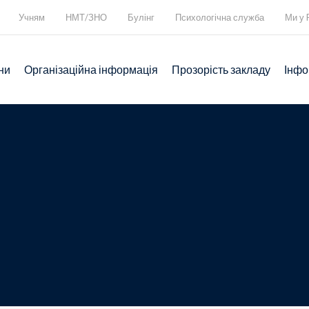
Учням
НМТ/ЗНО
Булінг
Психологічна служба
Ми у 
ни
Організаційна інформація
Прозорість закладу
Інфо