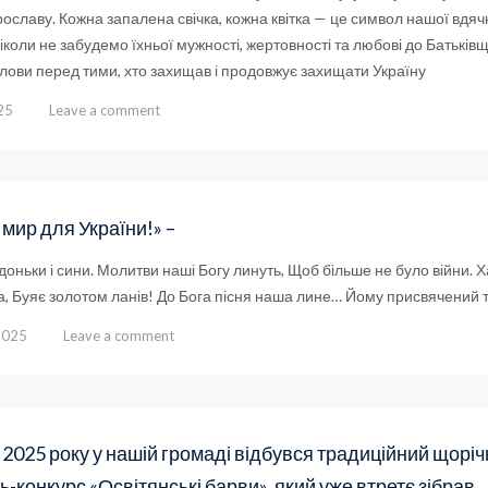
славу. Кожна запалена свічка, кожна квітка — це символ нашої вдячн
ніколи не забудемо їхньої мужності, жертовності та любові до Батьків
лови перед тими, хто захищав і продовжує захищати Україну
25
Leave a comment
 мир для України!» –
 доньки і сини. Молитви наші Богу линуть, Щоб більше не було війни. Х
, Буяє золотом ланів! До Бога пісня наша лине… Йому присвячений т
2025
Leave a comment
 2025 року у нашій громаді відбувся традиційний щорі
-конкурс «Освітянські барви», який уже втретє зібрав