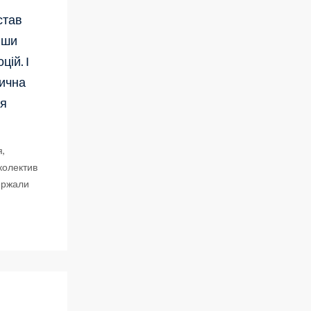
став
вши
цій. І
зична
ля
я,
 колектив
держали