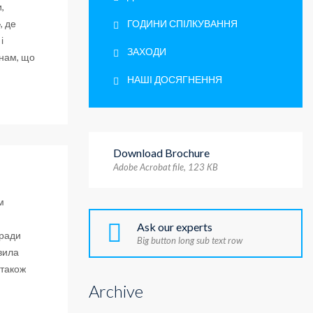
,
, де
ГОДИНИ СПІЛКУВАННЯ
і
ЗАХОДИ
 нам, що
НАШІ ДОСЯГНЕННЯ
Download Brochure
Adobe Acrobat file, 123 КB
м
Ask our experts
 ради
Big button long sub text row
авила
 також
Archive