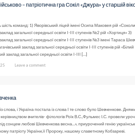
ійськово – патріотична гра Сокіл «Джура» у старшій вік
 шість команд: 1) Яворівський ліцей імені Осипа Маковея рій «Соколи
заклад загальної середньої освіти I-III ступенів №2 рій «Хортиця» 3)
заклад загальної середньої освіти I-III ступенів №3 імені Тараса Шев
агачівський заклад загальної середньої освіти I-III ступенів рій «Білий
й заклад загальної середньої освіти I-III […]
025
Leave a comment
вченка
із слова, і Україна постала із слова І те слово було Шевченкове. Днями
ід керівництвом вчителів- філологів Роїк В.С.,Фульмес І.С. провели уро
під сонцем любові Шевченкова весна…», приурочений генію українсь
ому патріоту України,її Пророку, нашому славетному Кобзареві.