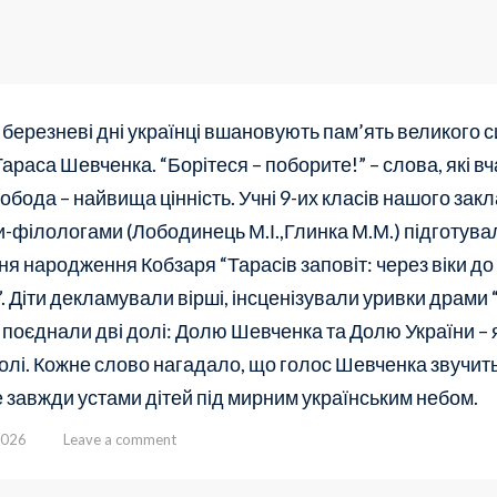
 березневі дні українці вшановують пам’ять великого 
араса Шевченка. “Борітеся – поборите!” – слова, які вч
обода – найвища цінність. Учні 9-их класів нашого закл
-філологами (Лободинець М.І.,Глинка М.М.) підготува
Дня народження Кобзаря “Тарасів заповіт: через віки до
. Діти декламували вірші, інсценізували уривки драми
 поєднали дві долі: Долю Шевченка та Долю України – 
олі. Кожне слово нагадало, що голос Шевченка звучить
 завжди устами дітей під мирним українським небом.
2026
Leave a comment