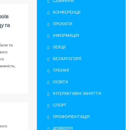
СЕМІНАРИ
КОНФЕРЕНЦІЇ
роїв
ПРОЄКТИ
ду та
ІНФОРМАЦІЯ
іали та
ЛЕКЦІЇ
кого
БЕЗ КАТЕГОРІЇ
ого
ежність,
ТРЕНІНГ
ОСВІТА
ІНТЕРАКТИВНІ ЗАНЯТТЯ
СПОРТ
ПРОФОРІЄНТАЦІЯ
ного
ДОВКІЛЛЯ