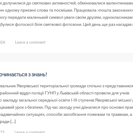
ні долучилися до святкових активностей, обмінювалися валентинками
ин одному приємні слова та посмішки. Працювала «пошта закоханих»
могу передати маленький символ уваги своїм друзям, однокласникам 
булися фотосесії біля святкової фотозони. Цей день ще раз нагадав
026
Leave a comment
очинається з знань!
вальник Яворівської територіальної громади спільно з представнико
районний відділ поліції ГУНП у Львівській області провели для учнів
 закладу загальної середньої освіти І-ІІІ ступенів Яворівської міської
цікавий урок з безпеки. Під час заходу учні дізналися про основні пр
надзвичайних ситуаціях, способи запобігання пожежам та травмам, а
ради […]
025
Leave a comment