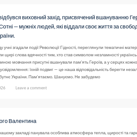
 відбувся виховний захід, присвячений вшануванню Ге
Сотні — мужніх людей, які віддали своє життя за свобо
країни.
ду учні згадали події Революції Гідності, переглянули тематичні матер
 щирі слова вдячності тим, хто став символом незламності українсь
иною мовчання присутні вшанували пам’ять Героїв, а у серцях кожн
свідомлення: їхній подвиг — це наша відповідальність берегти незал
йбутнє України. Пам’ятаємо. Шануємо. Не забудемо
026
Leave a comment
ого Валентина
 нашому закладі панувала особлива атмосфера тепла, щирості та гар