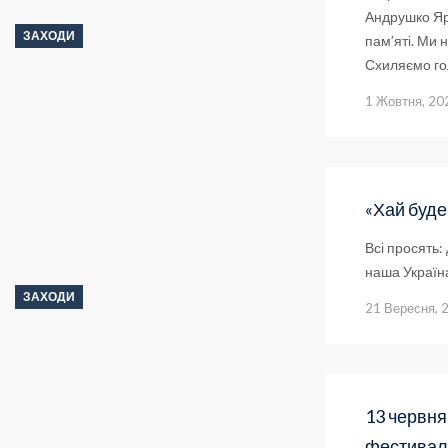
Андрушко Яро
ЗАХОДИ
пам’яті. Ми 
Схиляємо го
1 Жовтня, 20
«Хай буде
Всі просять:
наша Україна
ЗАХОДИ
21 Вересня, 
13 червня
фестиваль