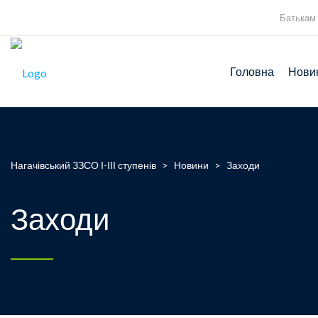
Батькам
Головна
Нови
Нагачівський ЗЗСО І-ІІІ ступенів
>
Новини
>
Заходи
Заходи