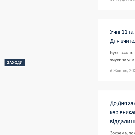
Учні 11 т
Дня вчите
Було все: те
змусили усмі
ЗАХОДИ
6 Жовтня, 20
До Дня зах
керівника
віддали ш
Зокрема, пом