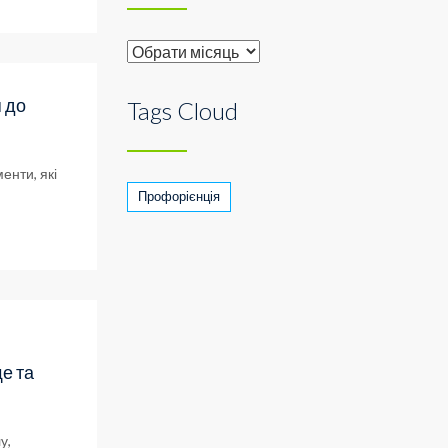
Archive
п до
Tags Cloud
енти, які
Профорієнція
е та
у,