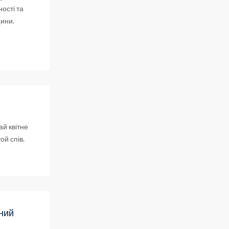
ості та
щини.
ай квітне
ой спів.
чний