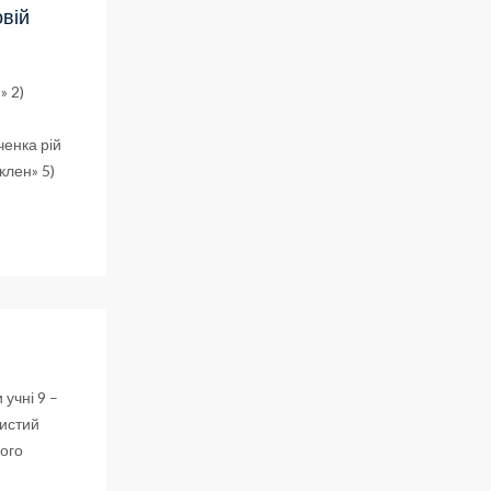
овій
» 2)
ченка рій
 клен» 5)
 учні 9 –
чистий
кого