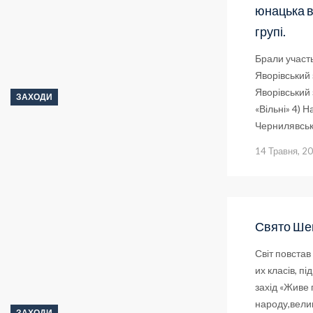
юнацька в
групі.
Брали участь
Яворівський 
Яворівський 
ЗАХОДИ
«Вільні» 4) Н
Чернилявськи
14 Травня, 2
Свято Ше
Світ повстав 
их класів, п
захід «Живе 
народу,велик
ЗАХОДИ