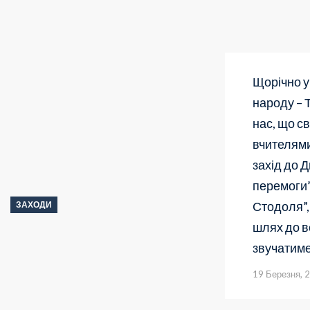
Щорічно у
народу – Т
нас, що св
вчителями
захід до 
перемоги”
Стодоля”,
ЗАХОДИ
шлях до в
звучатиме
19 Березня, 