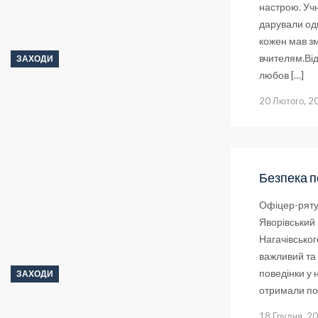
настрою. Уч
дарували од
кожен мав з
вчителям.Від
ЗАХОДИ
любов […]
20 Лютого, 2
Безпека п
Офіцер-ряту
Яворівський 
Нагачівського
важливий та 
поведінки у 
ЗАХОДИ
отримали по
18 Грудня, 2