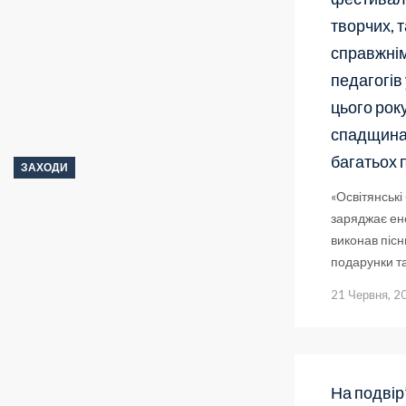
творчих, т
справжні
педагогів 
цього рок
спадщина 
багатьох 
ЗАХОДИ
«Освітянські
заряджає ене
виконав пісн
подарунки та
21 Червня, 2
На подвір