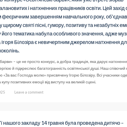
алановитих і натхненних працівників освіти. Цей захід 
м феєричним завершенням навчального року, об’єдна
у щирому святі пісні, гумору, позитиву та незабутніх емо
у його тематика набула особливого значення, адже му
Ігоря Білозіра є невичерпним джерелом натхнення д
поколінь.
 барви» – це не просто конкурс, а добра традиція, яка дарує натхненн
ргією й підкреслює багатогранність освітянської душі. Наш співочий
ю «За вас Господа молю» присвячену Ігорю Білозіру. Всі учасники о
 купу позитивних емоції від виступу на великій сцені.
025
Leave a comment
’ї нашого закладу 14 травня була проведена дитячо –