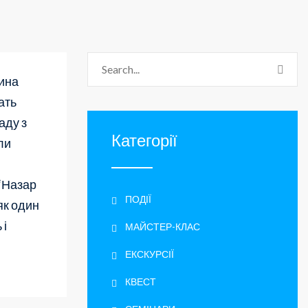
сина
ать
аду з
Категорії
ли
 “Назар
ПОДІЇ
як один
 і
МАЙСТЕР-КЛАС
ЕКСКУРСІЇ
КВЕСТ