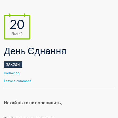
20
Лютий
День Єднання
ЗАХОДИ
Author
adminhq
Leave a comment
Нехай ніхто не половинить,