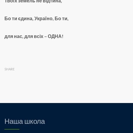
Твоїх земель не відтина,
Бо ти єдина, Україно, Бо ти,
для нас, для всіх – ОДНА!
SHARE
Наша школа