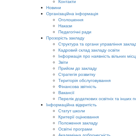
Контакти
Новини
Організаційна інформація
Оголошення
Накази
Педагогічні ради
Прозорість закладу
Структура та органи управління заклад
Кадровий склад закладу освіти
Інформація про наявність вільних місц
Звіти
Прийом до закладу
Стратегія розвитку
Територія обслуговування
Фінансова звітність
Вакансії
Перелік додаткових освітніх та інших п
Інформаційна відкритість
Статут школи
Критерії оцінювання
Положення закладу
Освітні програми
Академічна доброчесність