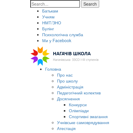
Search
Батькам
Учням
НМТ/ЗНО
Булінг
Психологічна служба
Ми у Facebook
Головна
Про нас
Про школу
Адміністрація
Педагогічний колектив
Досягнення
Конкурси
Олімпіади
Спортивні змагання
Учнівське самоврядування
Атестація