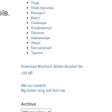
Події
Майстер-клас
їв.
Екскурсії
Квест
Семінари
Конференції
Проєкти
Інформація
Лекції
Без категорії
Тренінг
Download Brochure
Adobe Acrobat file,
123 КB
Ask our experts
Big button long sub text row
Archive
Archive