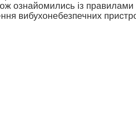
кож ознайомились із правилами
ення вибухонебезпечних пристро