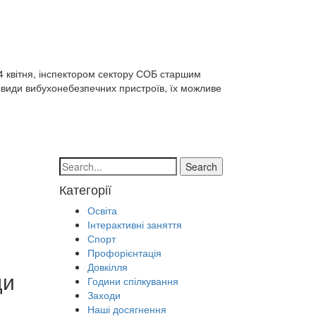
4 квітня, інспектором сектору СОБ старшим
о види вибухонебезпечних пристроїв, їх можливе
Search
Категорії
Освіта
Інтерактивні заняття
Спорт
Профорієнтація
Довкілля
ди
Години спілкування
Заходи
Наші досягнення