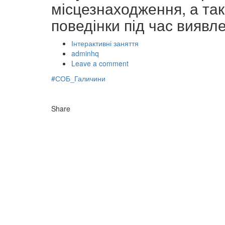
місцезнаходження, а та
поведінки під час виявл
Інтерактивні заняття
Author
adminhq
Leave a comment
#СОБ_Галичини
Share