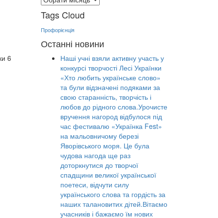
Tags Cloud
Профорієнція
Останні новини
ки 6
Наші учні взяли активну участь у
конкурсі творчості Лесі Українки
«Хто любить українське слово»
та були відзначені подяками за
свою старанність, творчість і
любов до рідного слова.Урочисте
вручення нагород відбулося під
час фестивалю «Українка Fest»
на мальовничому березі
Яворівського моря. Це була
чудова нагода ще раз
доторкнутися до творчої
спадщини великої української
поетеси, відчути силу
українського слова та гордість за
наших талановитих дітей.Вітаємо
учасників і бажаємо їм нових