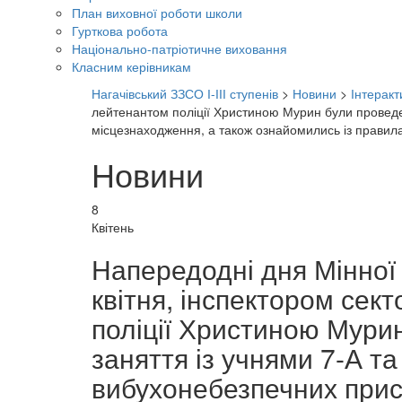
План виховної роботи школи
Гурткова робота
Національно-патріотичне виховання
Класним керівникам
Нагачівський ЗЗСО І-ІІІ ступенів
>
Новини
>
Інтеракт
лейтенантом поліції Христиною Мурин були проведені
місцезнаходження, а також ознайомились із правил
Новини
8
Квітень
Напередодні дня Мінної 
квітня, інспектором се
поліції Христиною Мурин
заняття із учнями 7-А та
вибухонебезпечних прис