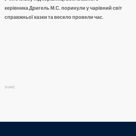
керівника Дригель М.С. поринули у чарівний світ
справжньої казки та весело провели час.
SHARE