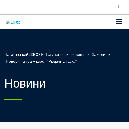
Нагачівський ЗЗСО І-ІІІ ступенів
>
Новини
>
Заходи
>
Новорічна гра – квест “Різдвяна казка”
Новини