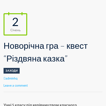
2
Січень
Новорічна гра – квест
“Різдвяна казка”
ЗАХОДИ
Author
adminhq
Leave a comment
Учні 5 класу під керівництвом класного