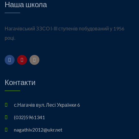
Наша школа
Нагачівський ЗЗСО І-ІІІ ступенів побудований у 1956
році.
Контакти
с.Нагачів вул. Лесі Українки 6
(032)5961341
nagathiv2012@ukr.net