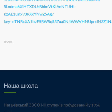
5Lndma6XiHTXDUrBhlmVtKIAnNTiJHl-
kzAE1Unx93RXxYNwZSAg?
key=eTNRcXA1bzE5RW5qS3Zua0N4WWVHNUprclN3Z1N
SHARE
Наша школа
Нагачівський ЗЗСО І-ІІІ ступенів побудований у 1956