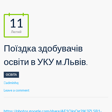
11
Лютий
Поїздка здобувачів
освіти в УКУ м.Львів.
ОСВІТА
Author
adminhq
Leave a comment
https://photos.google.com/share/AF1QipOg2lK3ZL5B1-