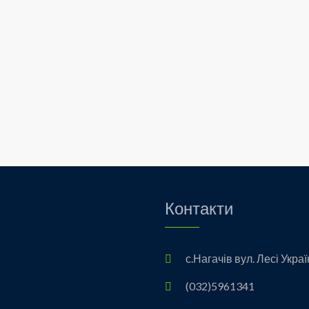
Контакти
с.Нагачів вул. Лесі Украї
(032)5961341