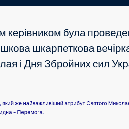
им керівником була провед
ушкова шкарпеткова вечірк
ая і Дня Збройних сил Укр
е, який же найважливіший атрибут Святого Микола
видна – Перемога.