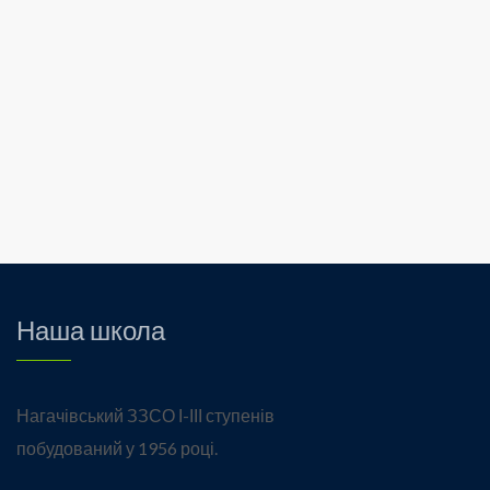
Наша школа
Нагачівський ЗЗСО І-ІІІ ступенів
побудований у 1956 році.