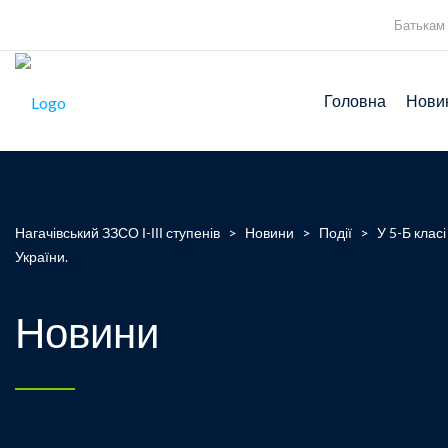
Батькам
Головна
Нови
Нагачівський ЗЗСО І-ІІІ ступенів
>
Новини
>
Події
>
У 5-Б клас
України.
Новини