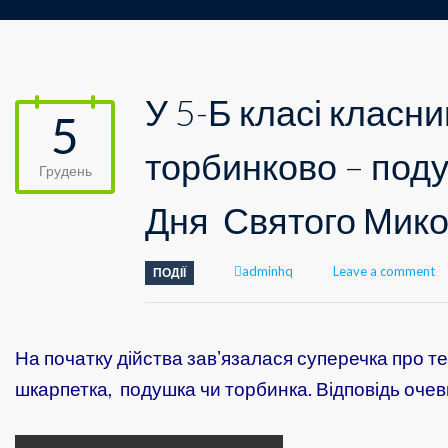
У 5-Б класі класн
5
торбинково – под
Грудень
Дня Святого Микол
Author
adminhq
Leave a comment
ПОДІЇ
На початку дійства завʼязалася суперечка про т
шкарпетка, подушка чи торбинка. Відповідь оче