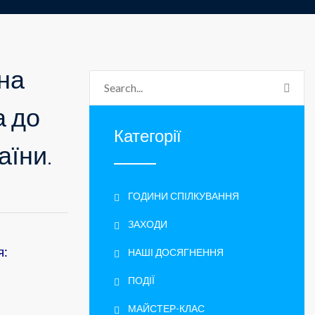
ена
а до
Категорії
аїни.
ГОДИНИ СПІЛКУВАННЯ
ЗАХОДИ
я:
НАШІ ДОСЯГНЕННЯ
ПОДІЇ
МАЙСТЕР-КЛАС