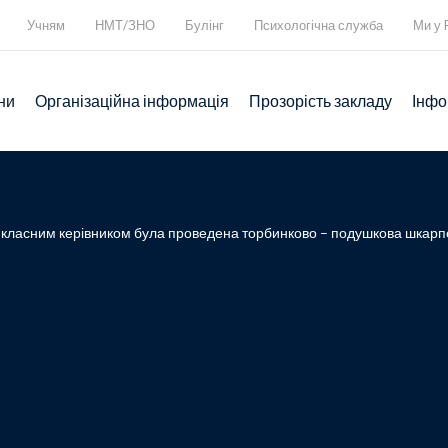
Учням
НМТ/ЗНО
Булінг
Психологічна служба
Ми у 
ни
Організаційна інформація
Прозорість закладу
Інфо
і класним керівником була проведена торбинково – подушкова шкарп