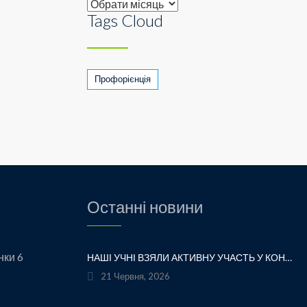
Archive
Tags Cloud
Профорієнція
Останні новини
нки 6
НАШІ УЧНІ ВЗЯЛИ АКТИВНУ УЧАСТЬ У КОНКУРСІ ТВОРЧОСТІ ЛЕСІ УКРАЇНКИ «ХТО ЛЮБИТЬ УКРАЇНСЬКЕ СЛОВО» ТА БУЛИ ВІДЗНАЧЕНІ ПОДЯКАМИ ЗА СВОЮ СТАРАННІСТЬ, ТВОРЧІСТЬ І ЛЮБОВ ДО РІДНОГО СЛОВА.УРОЧИСТЕ ВРУЧЕННЯ НАГОРОД ВІДБУЛОСЯ ПІД ЧАС ФЕСТИВАЛЮ «УКРАЇНКА FEST» НА МАЛЬОВНИЧОМУ БЕРЕЗІ ЯВОРІВСЬКОГО МОРЯ. ЦЕ БУЛА ЧУДОВА НАГОДА ЩЕ РАЗ ДОТОРКНУТИСЯ ДО ТВОРЧОЇ СПАДЩИНИ ВЕЛИКОЇ УКРАЇНСЬКОЇ ПОЕТЕСИ, ВІДЧУТИ СИЛУ УКРАЇНСЬКОГО СЛОВА ТА ГОРДІСТЬ ЗА НАШИХ ТАЛАНОВИТИХ ДІТЕЙ.ВІТАЄМО УЧАСНИКІВ І БАЖАЄМО ЇМ НОВИХ ТВОРЧИХ ЗВЕРШЕНЬ!«НІ! Я ЖИВА! Я БУДУ ВІЧНО ЖИТИ! Я В СЕРЦІ МАЮ ТЕ, ЩО НЕ ВМИРАЄ». — ЛЕСЯ УКРАЇНКА
21 Червня, 2026