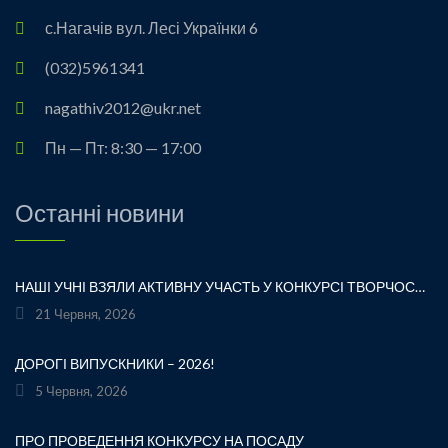
с.Нагачів вул. Лесі Українки 6
(032)5961341
nagathiv2012@ukr.net
Пн — Пт: 8:30 — 17:00
Останні новини
НАШІ УЧНІ ВЗЯЛИ АКТИВНУ УЧАСТЬ У КОНКУРСІ ТВОРЧОСТІ ЛЕСІ УКРАЇНКИ «ХТО ЛЮБИТЬ УКРАЇНСЬКЕ СЛОВО» ТА БУЛИ ВІДЗНАЧЕНІ ПОДЯКАМИ ЗА СВОЮ СТАРАННІСТЬ, ТВОРЧІСТЬ І ЛЮБОВ ДО РІДНОГО СЛОВА.УРОЧИСТЕ ВРУЧЕННЯ НАГОРОД ВІДБУЛОСЯ ПІД ЧАС ФЕСТИВАЛЮ «УКРАЇНКА FEST» НА МАЛЬОВНИЧОМУ БЕРЕЗІ ЯВОРІВСЬКОГО МОРЯ. ЦЕ БУЛА ЧУДОВА НАГОДА ЩЕ РАЗ ДОТОРКНУТИСЯ ДО ТВОРЧОЇ СПАДЩИНИ ВЕЛИКОЇ УКРАЇНСЬКОЇ ПОЕТЕСИ, ВІДЧУТИ СИЛУ УКРАЇНСЬКОГО СЛОВА ТА ГОРДІСТЬ ЗА НАШИХ ТАЛАНОВИТИХ ДІТЕЙ.ВІТАЄМО УЧАСНИКІВ І БАЖАЄМО ЇМ НОВИХ ТВОРЧИХ ЗВЕРШЕНЬ!«НІ! Я ЖИВА! Я БУДУ ВІЧНО ЖИТИ! Я В СЕРЦІ МАЮ ТЕ, ЩО НЕ ВМИРАЄ». — ЛЕСЯ УКРАЇНКА
21 Червня, 2026
ДОРОГІ ВИПУСКНИКИ – 2026!
5 Червня, 2026
ПРО ПРОВЕДЕННЯ КОНКУРСУ НА ПОСАДУ