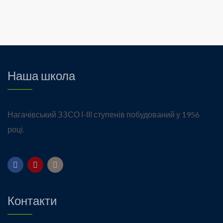
Наша школа
Нагачівський ЗЗСО І-ІІІ ступенів побудований у 1956
році.
Контакти