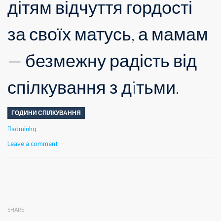
дітям відчуття гордості
за своїх матусь, а мамам
— безмежну радість від
спілкування з дiтьми.
ГОДИНИ СПІЛКУВАННЯ
Author
adminhq
Leave a comment
SHARE