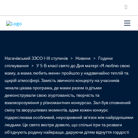
Нагачівський ЗЗСО І-ІІІ ступенів
>
Новини
>
Години
спілкування
>
У 5-Б класi свято до Дня матері «Я люблю свою
маму, а мама любить мене» пройшло у надзвичайно теплій та
щирій атмосфері. Замість звичного концерту на учасників
чекала цікава програма, де мами разом із дітьми
демонстрували свою згуртованість, творчість та
взаєморозуміння у рiзномантних конкурсах. Зал був сповнений
сміху та зворушливих моментів, адже кожен конкурс
підкреслював особливий, нерозривний зв’язок між найріднішими
людьми. Це свято вкотре довело, що спільні ігри та розваги
об’єднують родину найкраще, даруючи дітям відчуття гордості