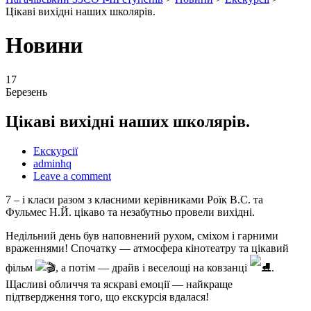
Цікаві вихідні наших школярів.
Новини
17
Березень
Цікаві вихідні наших школярів.
Екскурсії
Author
adminhq
Leave a comment
7 – і класи разом з класними керівниками Роїк В.С. та
Фульмес Н.Й. цікаво та незабутньо провели вихідні.
Недільний день був наповнений рухом, сміхом і гарними
враженнями! Спочатку — атмосфера кінотеатру та цікавий
фільм
, а потім — драйв і веселощі на ковзанці
.
Щасливі обличчя та яскраві емоції — найкраще
підтвердження того, що екскурсія вдалася!