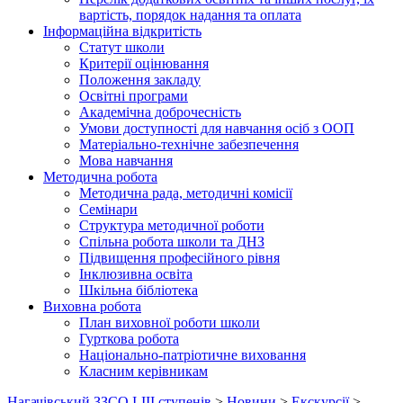
вартість, порядок надання та оплата
Інформаційна відкритість
Статут школи
Критерії оцінювання
Положення закладу
Освітні програми
Академічна доброчесність
Умови доступності для навчання осіб з ООП
Матеріально-технічне забезпечення
Мова навчання
Методична робота
Методична рада, методичні комісії
Семінари
Структура методичної роботи
Спільна робота школи та ДНЗ
Підвищення професійного рівня
Інклюзивна освіта
Шкільна бібліотека
Виховна робота
План виховної роботи школи
Гурткова робота
Національно-патріотичне виховання
Класним керівникам
Нагачівський ЗЗСО І-ІІІ ступенів
>
Новини
>
Екскурсії
>