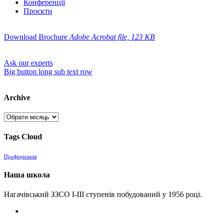
Конференції
Проєкти
Download Brochure
Adobe Acrobat file, 123 КB
Ask our experts
Big button long sub text row
Archive
Archive
Tags Cloud
Профорієнція
Наша школа
Нагачівський ЗЗСО І-ІІІ ступенів побудований у 1956 році.