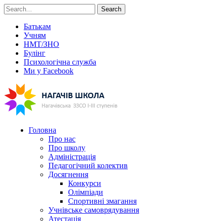
Search
Батькам
Учням
НМТ/ЗНО
Булінг
Психологічна служба
Ми у Facebook
Головна
Про нас
Про школу
Адміністрація
Педагогічний колектив
Досягнення
Конкурси
Олімпіади
Спортивні змагання
Учнівське самоврядування
Атестація