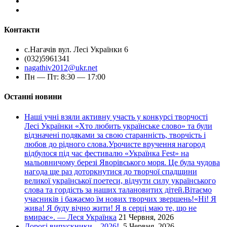
Контакти
с.Нагачів вул. Лесі Українки 6
(032)5961341
nagathiv2012@ukr.net
Пн — Пт: 8:30 — 17:00
Останні новини
Наші учні взяли активну участь у конкурсі творчості
Лесі Українки «Хто любить українське слово» та були
відзначені подяками за свою старанність, творчість і
любов до рідного слова.Урочисте вручення нагород
відбулося під час фестивалю «Українка Fest» на
мальовничому березі Яворівського моря. Це була чудова
нагода ще раз доторкнутися до творчої спадщини
великої української поетеси, відчути силу українського
слова та гордість за наших талановитих дітей.Вітаємо
учасників і бажаємо їм нових творчих звершень!«Ні! Я
жива! Я буду вічно жити! Я в серці маю те, що не
вмирає». — Леся Українка
21 Червня, 2026
Дорогі випускники – 2026!
5 Червня, 2026