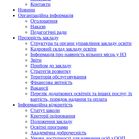
Контакти
Новини
Організаційна інформація
Оголошення
Накази
Педагогічні ради
Прозорість закладу
Структура та органи управління закладу освіти
Кадровий склад закладу освіти
Інформація про наявність вільних місць у НЗ
Звіти
Прийом до закладу
Стратегія розвитку
Територія обслуговування
Фінансова звітність
Вакансії
Перелік додаткових освітніх та інших послуг, їх
вартість, порядок надання та оплата
Інформаційна відкритість
Статут школи
Критерії оцінювання
Положення закладу
Освітні програми
Академічна доброчесність
Умови доступності для навчання осіб з ООП