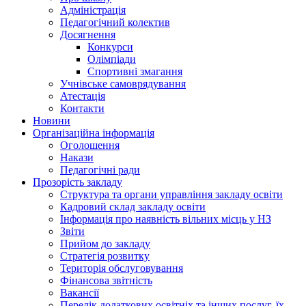
Адміністрація
Педагогічний колектив
Досягнення
Конкурси
Олімпіади
Спортивні змагання
Учнівське самоврядування
Атестація
Контакти
Новини
Організаційна інформація
Оголошення
Накази
Педагогічні ради
Прозорість закладу
Структура та органи управління закладу освіти
Кадровий склад закладу освіти
Інформація про наявність вільних місць у НЗ
Звіти
Прийом до закладу
Стратегія розвитку
Територія обслуговування
Фінансова звітність
Вакансії
Перелік додаткових освітніх та інших послуг, їх