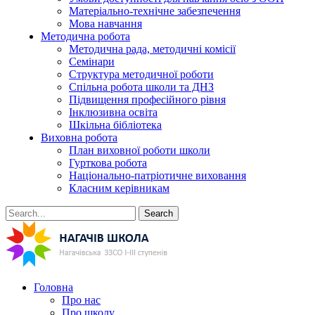
Матеріально-технічне забезпечення
Мова навчання
Методична робота
Методична рада, методичні комісії
Семінари
Структура методичної роботи
Спільна робота школи та ДНЗ
Підвищення професійного рівня
Інклюзивна освіта
Шкільна бібліотека
Виховна робота
План виховної роботи школи
Гурткова робота
Національно-патріотичне виховання
Класним керівникам
Search
Головна
Про нас
Про школу