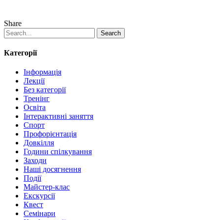
Share
Search
Категорії
Інформація
Лекції
Без категорії
Тренінг
Освіта
Інтерактивні заняття
Спорт
Профорієнтація
Довкілля
Години спілкування
Заходи
Наші досягнення
Події
Майстер-клас
Екскурсії
Квест
Семінари