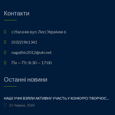
Контакти
с.Нагачів вул. Лесі Українки 6
(032)5961341
nagathiv2012@ukr.net
Пн — Пт: 8:30 — 17:00
Останні новини
НАШІ УЧНІ ВЗЯЛИ АКТИВНУ УЧАСТЬ У КОНКУРСІ ТВОРЧОСТІ ЛЕСІ УКРАЇНКИ «ХТО ЛЮБИТЬ УКРАЇНСЬКЕ СЛОВО» ТА БУЛИ ВІДЗНАЧЕНІ ПОДЯКАМИ ЗА СВОЮ СТАРАННІСТЬ, ТВОРЧІСТЬ І ЛЮБОВ ДО РІДНОГО СЛОВА.УРОЧИСТЕ ВРУЧЕННЯ НАГОРОД ВІДБУЛОСЯ ПІД ЧАС ФЕСТИВАЛЮ «УКРАЇНКА FEST» НА МАЛЬОВНИЧОМУ БЕРЕЗІ ЯВОРІВСЬКОГО МОРЯ. ЦЕ БУЛА ЧУДОВА НАГОДА ЩЕ РАЗ ДОТОРКНУТИСЯ ДО ТВОРЧОЇ СПАДЩИНИ ВЕЛИКОЇ УКРАЇНСЬКОЇ ПОЕТЕСИ, ВІДЧУТИ СИЛУ УКРАЇНСЬКОГО СЛОВА ТА ГОРДІСТЬ ЗА НАШИХ ТАЛАНОВИТИХ ДІТЕЙ.ВІТАЄМО УЧАСНИКІВ І БАЖАЄМО ЇМ НОВИХ ТВОРЧИХ ЗВЕРШЕНЬ!«НІ! Я ЖИВА! Я БУДУ ВІЧНО ЖИТИ! Я В СЕРЦІ МАЮ ТЕ, ЩО НЕ ВМИРАЄ». — ЛЕСЯ УКРАЇНКА
21 Червня, 2026