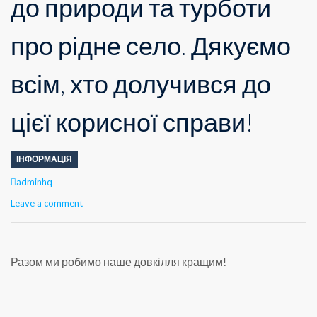
до природи та турботи
про рідне село. Дякуємо
всім, хто долучився до
цієї корисної справи!
ІНФОРМАЦІЯ
Author
adminhq
Leave a comment
Разом ми робимо наше довкілля кращим!