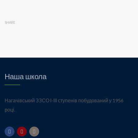
SHARE
Наша школа
Нагачівський ЗЗСО І-ІІІ ступенів побудований у 1956
році.