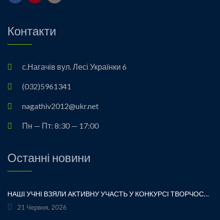
Контакти
с.Нагачів вул. Лесі Українки 6
(032)5961341
nagathiv2012@ukr.net
Пн — Пт: 8:30 — 17:00
Останні новини
НАШІ УЧНІ ВЗЯЛИ АКТИВНУ УЧАСТЬ У КОНКУРСІ ТВОРЧОСТІ ЛЕСІ УКРАЇНКИ «ХТО ЛЮБИТЬ УКРАЇНСЬКЕ СЛОВО» ТА БУЛИ ВІДЗНАЧЕНІ ПОДЯКАМИ ЗА СВОЮ СТАРАННІСТЬ, ТВОРЧІСТЬ І ЛЮБОВ ДО РІДНОГО СЛОВА.УРОЧИСТЕ ВРУЧЕННЯ НАГОРОД ВІДБУЛОСЯ ПІД ЧАС ФЕСТИВАЛЮ «УКРАЇНКА FEST» НА МАЛЬОВНИЧОМУ БЕРЕЗІ ЯВОРІВСЬКОГО МОРЯ. ЦЕ БУЛА ЧУДОВА НАГОДА ЩЕ РАЗ ДОТОРКНУТИСЯ ДО ТВОРЧОЇ СПАДЩИНИ ВЕЛИКОЇ УКРАЇНСЬКОЇ ПОЕТЕСИ, ВІДЧУТИ СИЛУ УКРАЇНСЬКОГО СЛОВА ТА ГОРДІСТЬ ЗА НАШИХ ТАЛАНОВИТИХ ДІТЕЙ.ВІТАЄМО УЧАСНИКІВ І БАЖАЄМО ЇМ НОВИХ ТВОРЧИХ ЗВЕРШЕНЬ!«НІ! Я ЖИВА! Я БУДУ ВІЧНО ЖИТИ! Я В СЕРЦІ МАЮ ТЕ, ЩО НЕ ВМИРАЄ». — ЛЕСЯ УКРАЇНКА
21 Червня, 2026