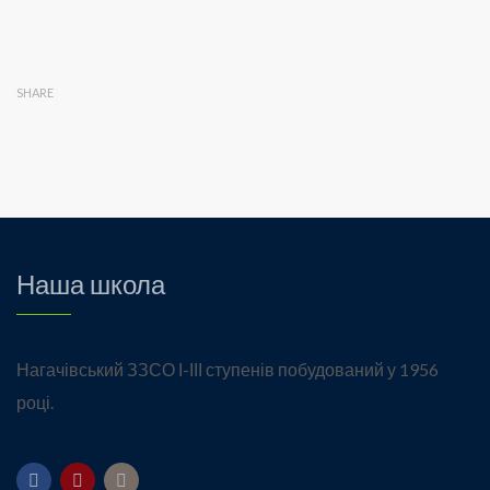
SHARE
Наша школа
Нагачівський ЗЗСО І-ІІІ ступенів побудований у 1956
році.