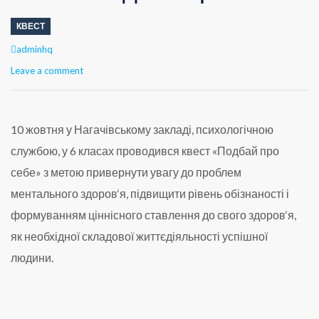
КВЕСТ
Author
adminhq
Leave a comment
10 жовтня у Нагачівському закладі, психологічною
службою, у 6 класах проводився квест «Подбай про
себе» з метою привернути увагу до проблем
ментального здоров‘я, підвищити рівень обізнаності і
формуванням ціннісного ставлення до свого здоров‘я,
як необхідної складової життєдіяльності успішної
людини.