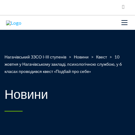
Нагачівський ЗЗСО І-ІІІ ступенів
>
Новини
>
Квест
>
10
жовтня у Нагачівському закладі, психологічною службою, у 6
класах проводився квест «Подбай про себе»
Новини