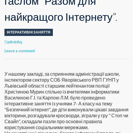
гаслом “Разом для
найкращого Інтернету”.
ІНТЕРАКТИВНІ ЗАНЯТТЯ
Author
adminhq
Leave a comment
У нашому закладі, за сприянням адміністрації школи,
інспектором сектору СОБ Яворівського РВП ГУНП у
Львівській області старшим лейтенантом поліції
Христиною Мурин спільно із вчителями інформатики
Василихою Г.І. та Карпою Л.М. було проведено
інтерактивне заняття із учнями 7- А класу на тему
“Безпечний інтернет”, де діти виконували цікаві завдання
вікторини, розгадували кросворди, зіграли у гру ” Стоп чи
Свайп”, складали пазли про основні правила
користування соціальними мережами.