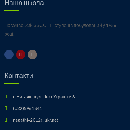
Наша школа
Нагачівський ЗЗСО І-ІІІ ступенів побудований у 1956
році.
Контакти
с.Нагачів вул. Лесі Українки 6
(032)5961341
nagathiv2012@ukr.net