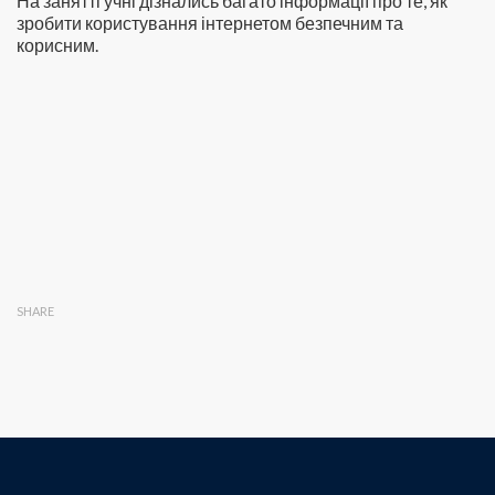
На занятті учні дізнались багато інформації про те, як
зробити користування інтернетом безпечним та
корисним.
SHARE