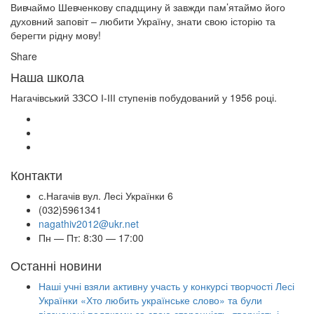
Вивчаймо Шевченкову спадщину й завжди пам’ятаймо його
духовний заповіт – любити Україну, знати свою історію та
берегти рідну мову!
Share
Наша школа
Нагачівський ЗЗСО І-ІІІ ступенів побудований у 1956 році.
Контакти
с.Нагачів вул. Лесі Українки 6
(032)5961341
nagathiv2012@ukr.net
Пн — Пт: 8:30 — 17:00
Останні новини
Наші учні взяли активну участь у конкурсі творчості Лесі
Українки «Хто любить українське слово» та були
відзначені подяками за свою старанність, творчість і