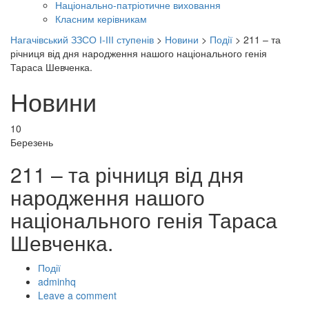
Національно-патріотичне виховання
Класним керівникам
Нагачівський ЗЗСО І-ІІІ ступенів
>
Новини
>
Події
>
211 – та
річниця від дня народження нашого національного генія
Тараса Шевченка.
Новини
10
Березень
211 – та річниця від дня
народження нашого
національного генія Тараса
Шевченка.
Події
Author
adminhq
Leave a comment