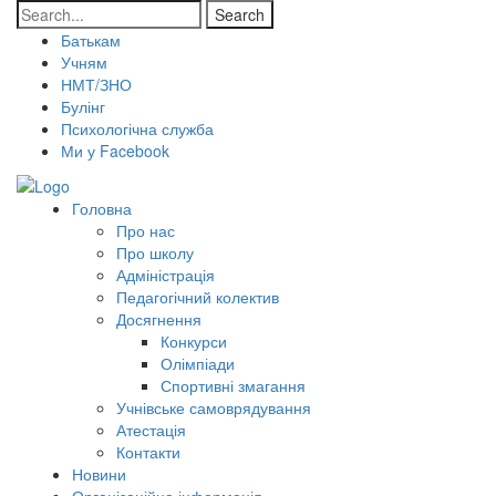
Search
Батькам
Учням
НМТ/ЗНО
Булінг
Психологічна служба
Ми у Facebook
Головна
Про нас
Про школу
Адміністрація
Педагогічний колектив
Досягнення
Конкурси
Олімпіади
Спортивні змагання
Учнівське самоврядування
Атестація
Контакти
Новини