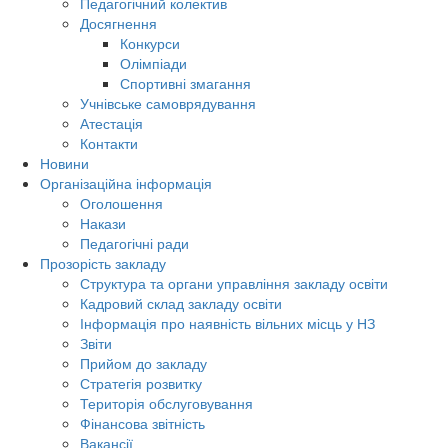
Педагогічний колектив
Досягнення
Конкурси
Олімпіади
Спортивні змагання
Учнівське самоврядування
Атестація
Контакти
Новини
Організаційна інформація
Оголошення
Накази
Педагогічні ради
Прозорість закладу
Структура та органи управління закладу освіти
Кадровий склад закладу освіти
Інформація про наявність вільних місць у НЗ
Звіти
Прийом до закладу
Стратегія розвитку
Територія обслуговування
Фінансова звітність
Вакансії