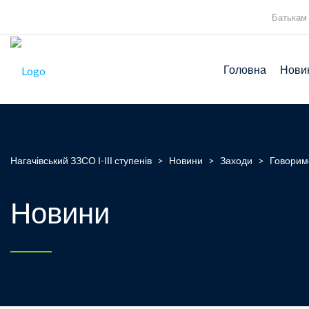
Батькам
Головна
Нови
Нагачівський ЗЗСО І-ІІІ ступенів
>
Новини
>
Заходи
>
Говоримо
Новини