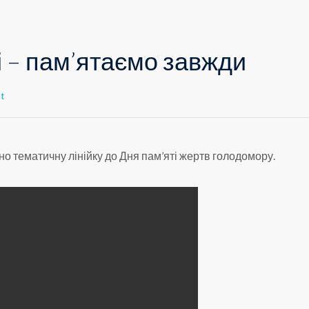
і – пам’ятаємо завжди
t
но тематичну лінійку до Дня пам’яті жертв голодомору.