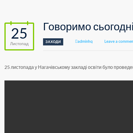
Говоримо сьогодн
25
Author
adminhq
Leave a commen
ЗАХОДИ
Листопад
25 листопада у Нагачівському закладі освіти було проведе