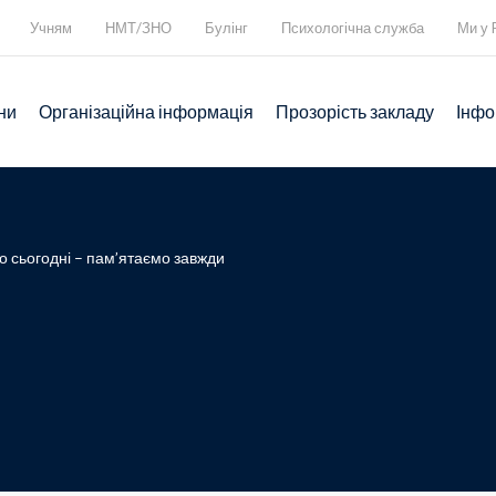
Учням
НМТ/ЗНО
Булінг
Психологічна служба
Ми у 
ни
Організаційна інформація
Прозорість закладу
Інфо
 сьогодні – пам’ятаємо завжди