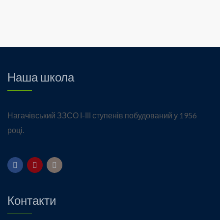
Наша школа
Нагачівський ЗЗСО І-ІІІ ступенів побудований у 1956
році.
Контакти