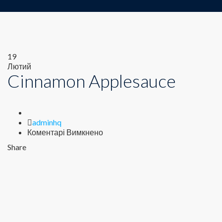
19
Лютий
Cinnamon Applesauce
Author
adminhq
до
Коментарі Вимкнено
Cinnamon
Share
Applesauce