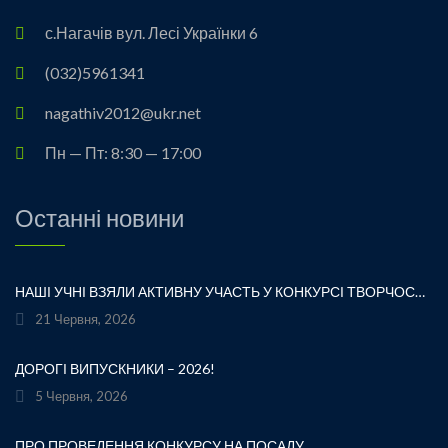
с.Нагачів вул. Лесі Українки 6
(032)5961341
nagathiv2012@ukr.net
Пн — Пт: 8:30 — 17:00
Останні новини
НАШІ УЧНІ ВЗЯЛИ АКТИВНУ УЧАСТЬ У КОНКУРСІ ТВОРЧОСТІ ЛЕСІ УКРАЇНКИ «ХТО ЛЮБИТЬ УКРАЇНСЬКЕ СЛОВО» ТА БУЛИ ВІДЗНАЧЕНІ ПОДЯКАМИ ЗА СВОЮ СТАРАННІСТЬ, ТВОРЧІСТЬ І ЛЮБОВ ДО РІДНОГО СЛОВА.УРОЧИСТЕ ВРУЧЕННЯ НАГОРОД ВІДБУЛОСЯ ПІД ЧАС ФЕСТИВАЛЮ «УКРАЇНКА FEST» НА МАЛЬОВНИЧОМУ БЕРЕЗІ ЯВОРІВСЬКОГО МОРЯ. ЦЕ БУЛА ЧУДОВА НАГОДА ЩЕ РАЗ ДОТОРКНУТИСЯ ДО ТВОРЧОЇ СПАДЩИНИ ВЕЛИКОЇ УКРАЇНСЬКОЇ ПОЕТЕСИ, ВІДЧУТИ СИЛУ УКРАЇНСЬКОГО СЛОВА ТА ГОРДІСТЬ ЗА НАШИХ ТАЛАНОВИТИХ ДІТЕЙ.ВІТАЄМО УЧАСНИКІВ І БАЖАЄМО ЇМ НОВИХ ТВОРЧИХ ЗВЕРШЕНЬ!«НІ! Я ЖИВА! Я БУДУ ВІЧНО ЖИТИ! Я В СЕРЦІ МАЮ ТЕ, ЩО НЕ ВМИРАЄ». — ЛЕСЯ УКРАЇНКА
21 Червня, 2026
ДОРОГІ ВИПУСКНИКИ – 2026!
5 Червня, 2026
ПРО ПРОВЕДЕННЯ КОНКУРСУ НА ПОСАДУ