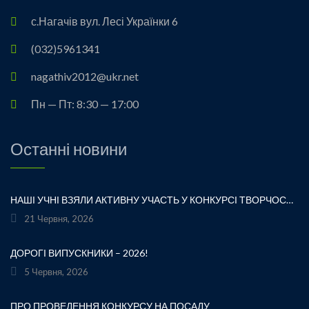
с.Нагачів вул. Лесі Українки 6
(032)5961341
nagathiv2012@ukr.net
Пн — Пт: 8:30 — 17:00
Останні новини
НАШІ УЧНІ ВЗЯЛИ АКТИВНУ УЧАСТЬ У КОНКУРСІ ТВОРЧОСТІ ЛЕСІ УКРАЇНКИ «ХТО ЛЮБИТЬ УКРАЇНСЬКЕ СЛОВО» ТА БУЛИ ВІДЗНАЧЕНІ ПОДЯКАМИ ЗА СВОЮ СТАРАННІСТЬ, ТВОРЧІСТЬ І ЛЮБОВ ДО РІДНОГО СЛОВА.УРОЧИСТЕ ВРУЧЕННЯ НАГОРОД ВІДБУЛОСЯ ПІД ЧАС ФЕСТИВАЛЮ «УКРАЇНКА FEST» НА МАЛЬОВНИЧОМУ БЕРЕЗІ ЯВОРІВСЬКОГО МОРЯ. ЦЕ БУЛА ЧУДОВА НАГОДА ЩЕ РАЗ ДОТОРКНУТИСЯ ДО ТВОРЧОЇ СПАДЩИНИ ВЕЛИКОЇ УКРАЇНСЬКОЇ ПОЕТЕСИ, ВІДЧУТИ СИЛУ УКРАЇНСЬКОГО СЛОВА ТА ГОРДІСТЬ ЗА НАШИХ ТАЛАНОВИТИХ ДІТЕЙ.ВІТАЄМО УЧАСНИКІВ І БАЖАЄМО ЇМ НОВИХ ТВОРЧИХ ЗВЕРШЕНЬ!«НІ! Я ЖИВА! Я БУДУ ВІЧНО ЖИТИ! Я В СЕРЦІ МАЮ ТЕ, ЩО НЕ ВМИРАЄ». — ЛЕСЯ УКРАЇНКА
21 Червня, 2026
ДОРОГІ ВИПУСКНИКИ – 2026!
5 Червня, 2026
ПРО ПРОВЕДЕННЯ КОНКУРСУ НА ПОСАДУ