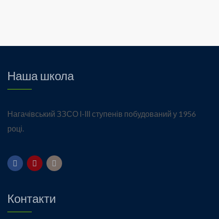
Наша школа
Нагачівський ЗЗСО І-ІІІ ступенів побудований у 1956
році.
Контакти