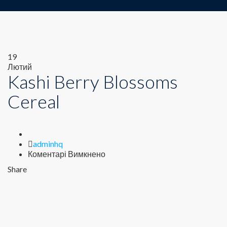
19
Лютий
Kashi Berry Blossoms
Cereal
Author
adminhq
до
Коментарі Вимкнено
Kashi
Share
Berry
Blossoms
Cereal