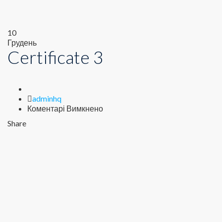
10
Грудень
Certificate 3
Author
adminhq
до
Коментарі Вимкнено
Certificate
Share
3