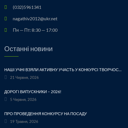
(032)5961341
nagathiv2012@ukr.net
Пн — Пт: 8:30 — 17:00
Останні новини
НАШІ УЧНІ ВЗЯЛИ АКТИВНУ УЧАСТЬ У КОНКУРСІ ТВОРЧОСТІ ЛЕСІ УКРАЇНКИ «ХТО ЛЮБИТЬ УКРАЇНСЬКЕ СЛОВО» ТА БУЛИ ВІДЗНАЧЕНІ ПОДЯКАМИ ЗА СВОЮ СТАРАННІСТЬ, ТВОРЧІСТЬ І ЛЮБОВ ДО РІДНОГО СЛОВА.УРОЧИСТЕ ВРУЧЕННЯ НАГОРОД ВІДБУЛОСЯ ПІД ЧАС ФЕСТИВАЛЮ «УКРАЇНКА FEST» НА МАЛЬОВНИЧОМУ БЕРЕЗІ ЯВОРІВСЬКОГО МОРЯ. ЦЕ БУЛА ЧУДОВА НАГОДА ЩЕ РАЗ ДОТОРКНУТИСЯ ДО ТВОРЧОЇ СПАДЩИНИ ВЕЛИКОЇ УКРАЇНСЬКОЇ ПОЕТЕСИ, ВІДЧУТИ СИЛУ УКРАЇНСЬКОГО СЛОВА ТА ГОРДІСТЬ ЗА НАШИХ ТАЛАНОВИТИХ ДІТЕЙ.ВІТАЄМО УЧАСНИКІВ І БАЖАЄМО ЇМ НОВИХ ТВОРЧИХ ЗВЕРШЕНЬ!«НІ! Я ЖИВА! Я БУДУ ВІЧНО ЖИТИ! Я В СЕРЦІ МАЮ ТЕ, ЩО НЕ ВМИРАЄ». — ЛЕСЯ УКРАЇНКА
21 Червня, 2026
ДОРОГІ ВИПУСКНИКИ – 2026!
5 Червня, 2026
ПРО ПРОВЕДЕННЯ КОНКУРСУ НА ПОСАДУ
19 Травня, 2026