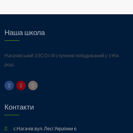
Наша школа
Нагачівський ЗЗСО І-ІІІ ступенів побудований у 1956
році.
Контакти
с.Нагачів вул. Лесі Українки 6