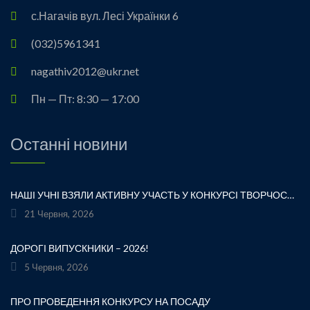
с.Нагачів вул. Лесі Українки 6
(032)5961341
nagathiv2012@ukr.net
Пн — Пт: 8:30 — 17:00
Останні новини
НАШІ УЧНІ ВЗЯЛИ АКТИВНУ УЧАСТЬ У КОНКУРСІ ТВОРЧОСТІ ЛЕСІ УКРАЇНКИ «ХТО ЛЮБИТЬ УКРАЇНСЬКЕ СЛОВО» ТА БУЛИ ВІДЗНАЧЕНІ ПОДЯКАМИ ЗА СВОЮ СТАРАННІСТЬ, ТВОРЧІСТЬ І ЛЮБОВ ДО РІДНОГО СЛОВА.УРОЧИСТЕ ВРУЧЕННЯ НАГОРОД ВІДБУЛОСЯ ПІД ЧАС ФЕСТИВАЛЮ «УКРАЇНКА FEST» НА МАЛЬОВНИЧОМУ БЕРЕЗІ ЯВОРІВСЬКОГО МОРЯ. ЦЕ БУЛА ЧУДОВА НАГОДА ЩЕ РАЗ ДОТОРКНУТИСЯ ДО ТВОРЧОЇ СПАДЩИНИ ВЕЛИКОЇ УКРАЇНСЬКОЇ ПОЕТЕСИ, ВІДЧУТИ СИЛУ УКРАЇНСЬКОГО СЛОВА ТА ГОРДІСТЬ ЗА НАШИХ ТАЛАНОВИТИХ ДІТЕЙ.ВІТАЄМО УЧАСНИКІВ І БАЖАЄМО ЇМ НОВИХ ТВОРЧИХ ЗВЕРШЕНЬ!«НІ! Я ЖИВА! Я БУДУ ВІЧНО ЖИТИ! Я В СЕРЦІ МАЮ ТЕ, ЩО НЕ ВМИРАЄ». — ЛЕСЯ УКРАЇНКА
21 Червня, 2026
ДОРОГІ ВИПУСКНИКИ – 2026!
5 Червня, 2026
ПРО ПРОВЕДЕННЯ КОНКУРСУ НА ПОСАДУ