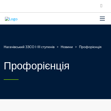
Нагачівський ЗЗСО І-ІІІ ступенів
>
Новини
>
Профорієнція
Профорієнція