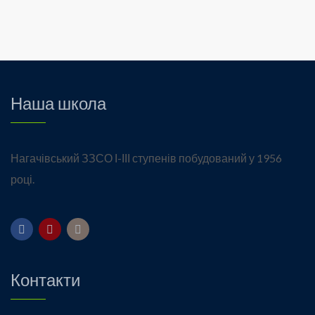
Наша школа
Нагачівський ЗЗСО І-ІІІ ступенів побудований у 1956
році.
Контакти