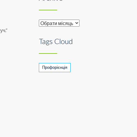
Archive
уч.”
Tags Cloud
Профорієнція