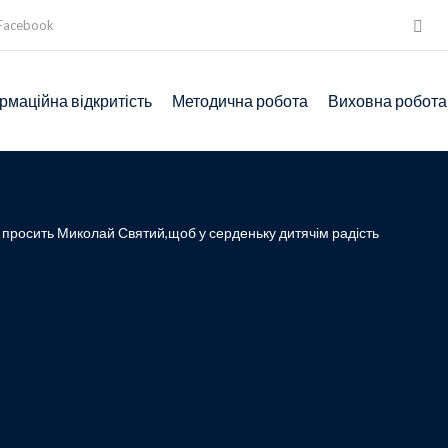
Facebook
рмаційна відкритість
Методична робота
Виховна робота
ас просить Миколай Святий,щоб у серденьку дитячім радість