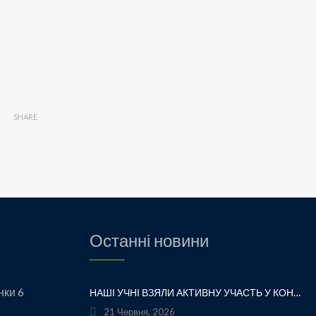
SHARE
Останні новини
нки 6
НАШІ УЧНІ ВЗЯЛИ АКТИВНУ УЧАСТЬ У КОНКУРСІ ТВОРЧОСТІ ЛЕСІ УКРАЇНКИ «ХТО ЛЮБИТЬ УКРАЇНСЬКЕ СЛОВО» ТА БУЛИ ВІДЗНАЧЕНІ ПОДЯКАМИ ЗА СВОЮ СТАРАННІСТЬ, ТВОРЧІСТЬ І ЛЮБОВ ДО РІДНОГО СЛОВА.УРОЧИСТЕ ВРУЧЕННЯ НАГОРОД ВІДБУЛОСЯ ПІД ЧАС ФЕСТИВАЛЮ «УКРАЇНКА FEST» НА МАЛЬОВНИЧОМУ БЕРЕЗІ ЯВОРІВСЬКОГО МОРЯ. ЦЕ БУЛА ЧУДОВА НАГОДА ЩЕ РАЗ ДОТОРКНУТИСЯ ДО ТВОРЧОЇ СПАДЩИНИ ВЕЛИКОЇ УКРАЇНСЬКОЇ ПОЕТЕСИ, ВІДЧУТИ СИЛУ УКРАЇНСЬКОГО СЛОВА ТА ГОРДІСТЬ ЗА НАШИХ ТАЛАНОВИТИХ ДІТЕЙ.ВІТАЄМО УЧАСНИКІВ І БАЖАЄМО ЇМ НОВИХ ТВОРЧИХ ЗВЕРШЕНЬ!«НІ! Я ЖИВА! Я БУДУ ВІЧНО ЖИТИ! Я В СЕРЦІ МАЮ ТЕ, ЩО НЕ ВМИРАЄ». — ЛЕСЯ УКРАЇНКА
21 Червня, 2026