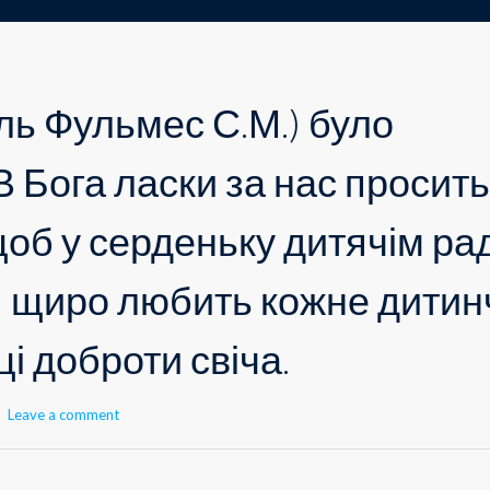
ель Фульмес С.М.) було
В Бога ласки за нас просить
об у серденьку дитячім рад
я щиро любить кожне дитин
ці доброти свіча.
Leave a comment