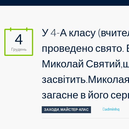
У 4-А класу (вчит
4
проведено свято. 
Грудень
Миколай Святий,щ
засвітить.Микола
загасне в його сер
Author
adminhq
ЗАХОДИ
,
МАЙСТЕР-КЛАС