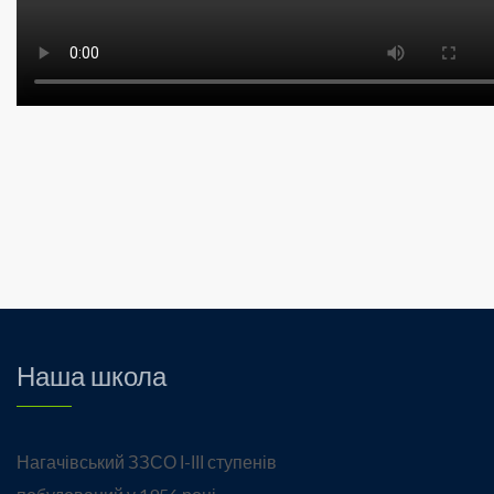
Наша школа
Нагачівський ЗЗСО І-ІІІ ступенів