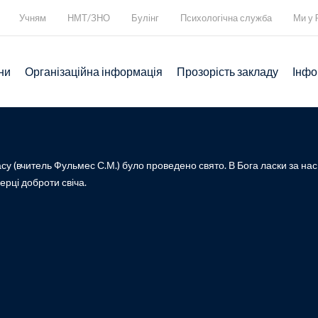
Учням
НМТ/ЗНО
Булінг
Психологічна служба
Ми у 
ни
Організаційна інформація
Прозорість закладу
Інфо
асу (вчитель Фульмес С.М.) було проведено свято. В Бога ласки за н
ерці доброти свіча.