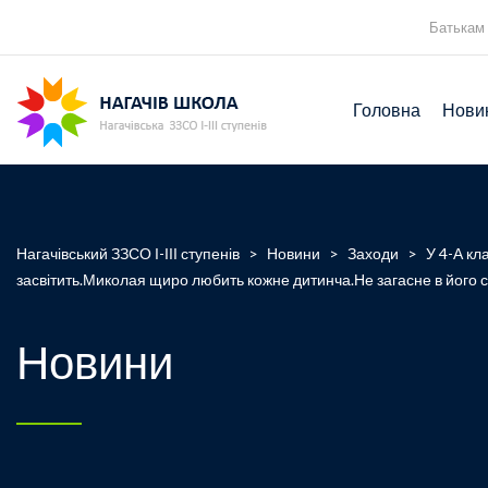
Батькам
Головна
Нови
Нагачівський ЗЗСО І-ІІІ ступенів
>
Новини
>
Заходи
>
У 4-А кл
засвітить.Миколая щиро любить кожне дитинча.Не загасне в його с
Новини