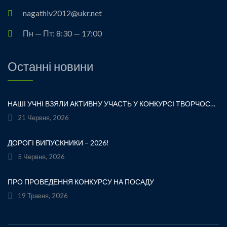
nagathiv2012@ukr.net
Пн — Пт: 8:30 — 17:00
Останні новини
НАШІ УЧНІ ВЗЯЛИ АКТИВНУ УЧАСТЬ У КОНКУРСІ ТВОРЧОСТІ ЛЕСІ УКРАЇНКИ «ХТО ЛЮБИТЬ УКРАЇНСЬКЕ СЛОВО» ТА БУЛИ ВІДЗНАЧЕНІ ПОДЯКАМИ ЗА СВОЮ СТАРАННІСТЬ, ТВОРЧІСТЬ І ЛЮБОВ ДО РІДНОГО СЛОВА.УРОЧИСТЕ ВРУЧЕННЯ НАГОРОД ВІДБУЛОСЯ ПІД ЧАС ФЕСТИВАЛЮ «УКРАЇНКА FEST» НА МАЛЬОВНИЧОМУ БЕРЕЗІ ЯВОРІВСЬКОГО МОРЯ. ЦЕ БУЛА ЧУДОВА НАГОДА ЩЕ РАЗ ДОТОРКНУТИСЯ ДО ТВОРЧОЇ СПАДЩИНИ ВЕЛИКОЇ УКРАЇНСЬКОЇ ПОЕТЕСИ, ВІДЧУТИ СИЛУ УКРАЇНСЬКОГО СЛОВА ТА ГОРДІСТЬ ЗА НАШИХ ТАЛАНОВИТИХ ДІТЕЙ.ВІТАЄМО УЧАСНИКІВ І БАЖАЄМО ЇМ НОВИХ ТВОРЧИХ ЗВЕРШЕНЬ!«НІ! Я ЖИВА! Я БУДУ ВІЧНО ЖИТИ! Я В СЕРЦІ МАЮ ТЕ, ЩО НЕ ВМИРАЄ». — ЛЕСЯ УКРАЇНКА
21 Червня, 2026
ДОРОГІ ВИПУСКНИКИ – 2026!
5 Червня, 2026
ПРО ПРОВЕДЕННЯ КОНКУРСУ НА ПОСАДУ
19 Травня, 2026