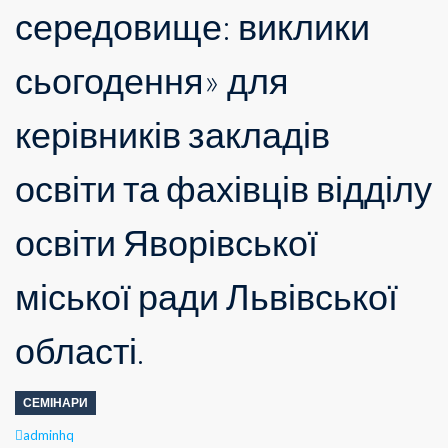
середовище: виклики
сьогодення» для
керівників закладів
освіти та фахівців відділу
освіти Яворівської
міської ради Львівської
області.
СЕМІНАРИ
Author
adminhq