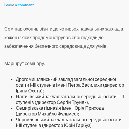
Leave a comment
Семінар охопив візити до чотирьох навчальних закладів,
кожен із яких продемонстрував свої підходи до
забезпечення безпечного середовища для учнів.
Маршрут семінару:
Дрогомишлянський заклад загальної середньої
освіти І-ІІІ ступенів імені Петра Василихи (директор
Ірина Охота);
Нагачівський заклад загальної середньої освіти І-ІІІ
ступенів (директор Сергій Труняк);
Семирівська гімназія імені Юрія Прихода
(директор Михайло Фульмес);
Чернилявський заклад загальної середньої освіти
І-ІІІ ступенів (директор Юрій Гарбуз).