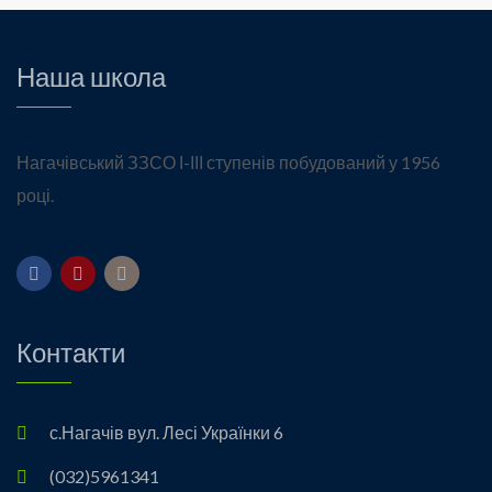
Наша школа
Нагачівський ЗЗСО І-ІІІ ступенів побудований у 1956
році.
Контакти
с.Нагачів вул. Лесі Українки 6
(032)5961341