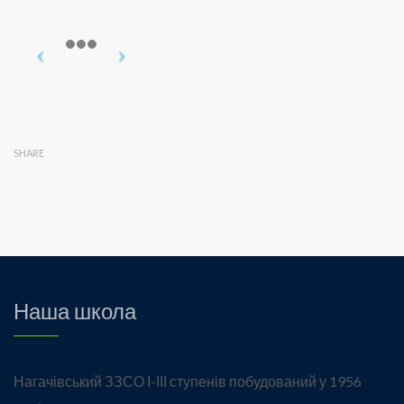
SHARE
Наша школа
Нагачівський ЗЗСО І-ІІІ ступенів побудований у 1956