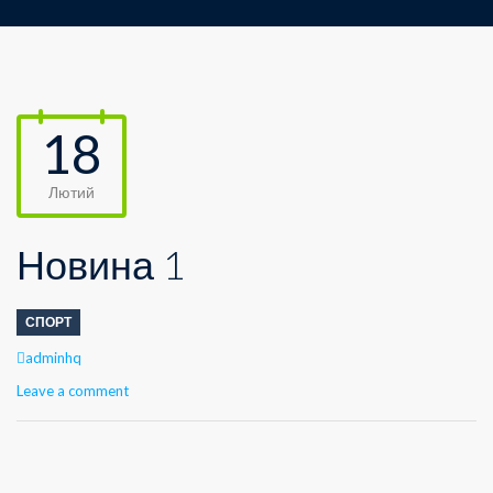
18
Лютий
Новина 1
СПОРТ
Author
adminhq
Leave a comment